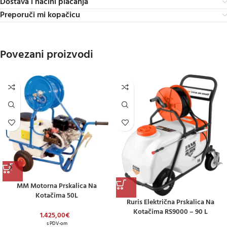
Dostava i načini plaćanja
Preporuči mi kopačicu
Povezani proizvodi
MM Motorna Prskalica Na
Kotačima 50L
Ruris Električna Prskalica Na
Kotačima RS9000 – 90 L
1.425,00
€
s PDV-om