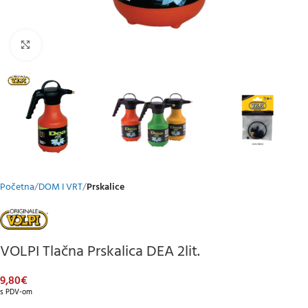
Klikni za uvećani prikaz
Početna
DOM I VRT
Prskalice
VOLPI Tlačna Prskalica DEA 2lit.
9,80
€
s PDV-om