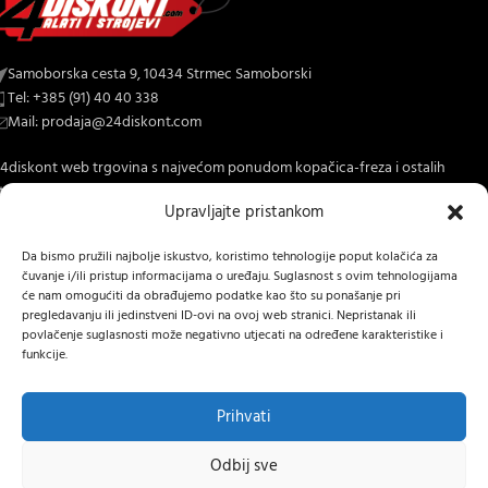
Samoborska cesta 9, 10434 Strmec Samoborski
Tel: +385 (91) 40 40 338
Mail: prodaja@24diskont.com
4diskont web trgovina s najvećom ponudom kopačica-freza i ostalih
trojeva za dom i vrt.
Upravljajte pristankom
NOVO NA BLOGU
Da bismo pružili najbolje iskustvo, koristimo tehnologije poput kolačića za
čuvanje i/ili pristup informacijama o uređaju. Suglasnost s ovim tehnologijama
INFORMACIJE O KUPNJI
će nam omogućiti da obrađujemo podatke kao što su ponašanje pri
pregledavanju ili jedinstveni ID-ovi na ovoj web stranici. Nepristanak ili
OSTALE INFORMACIJE
povlačenje suglasnosti može negativno utjecati na određene karakteristike i
funkcije.
STRANICE
24 DISKONT
2022 IZRADA
Lumen tržišne komunikacije j.d.o.o.
.
Prihvati
Hrvatski
Odbij sve