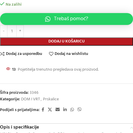
Na zalihi
Trebaš pomoć?
DODAJ U KOŠARICU
Dodaj za usporedbu
Dodaj na wishlistu
13
Pojetitelja trenutno pregledava ovaj proizvod.
Šifra proizvoda:
3346
Kategorije:
DOM I VRT
,
Prskalice
Podijeli s prijateljima:
Opis i specifikacije