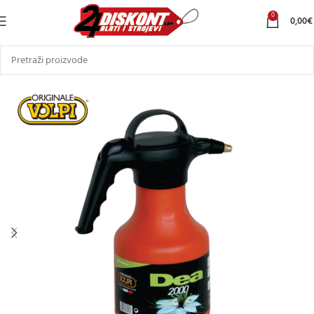
0
0,00
€