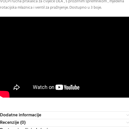
VOLPI ručna prskalica za cvijeće DEA , s prozirnim spremnikom , mjedena
rotacijska mlaznica i ventil za pražnjenje. Dostupno u 3 boje.
Dodatne informacije
Recenzije (0)