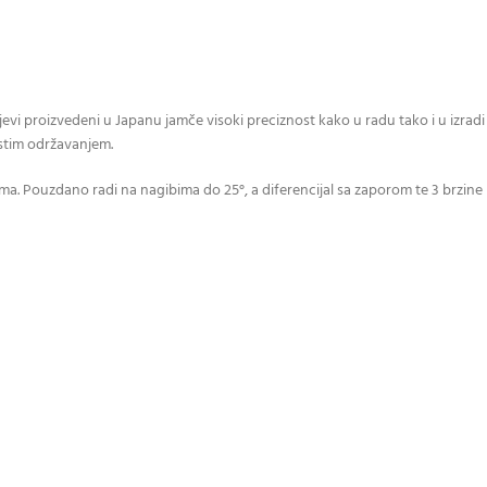
evi proizvedeni u Japanu jamče visoki preciznost kako u radu tako i u izradi
estim održavanjem.
a. Pouzdano radi na nagibima do 25°, a diferencijal sa zaporom te 3 brzine