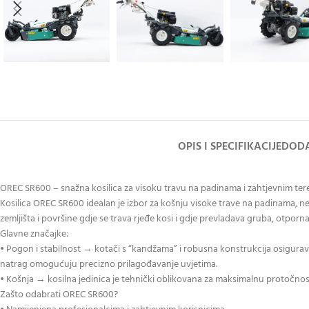
OPIS I SPECIFIKACIJE
DODA
OREC SR600 – snažna kosilica za visoku travu na padinama i zahtjevnim te
Kosilica OREC SR600 idealan je izbor za košnju visoke trave na padinama, ne
zemljišta i površine gdje se trava rjeđe kosi i gdje prevladava gruba, otporna
Glavne značajke:
• Pogon i stabilnost → kotači s “kandžama” i robusna konstrukcija osigurava
natrag omogućuju precizno prilagođavanje uvjetima.
• Košnja → kosilna jedinica je tehnički oblikovana za maksimalnu protočnost z
Zašto odabrati OREC SR600?