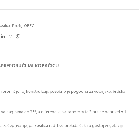
silice Profi
,
OREC
A
PREPORUČI MI KOPAČICU
 i promišljenoj konstrukciji, posebno je pogodna za voćnjake, brdska
a nagibima do 25°, a diferencijal sa zaporom te 3 brzine naprijed + 1
ačepljivanje, pa kosilica radi bez prekida čak i u gustoj vegetaciji.