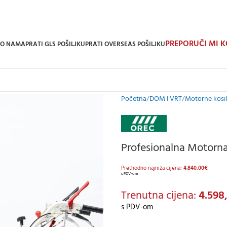
PREPORUČI MI 
O NAMA
PRATI GLS POŠILJKU
PRATI OVERSEAS POŠILJKU
Početna
DOM I VRT
Motorne kosil
Profesionalna Motorna
Prethodno najniža cijena:
4.840,00
€
s PDV-om
Trenutna cijena:
4.598
s PDV-om