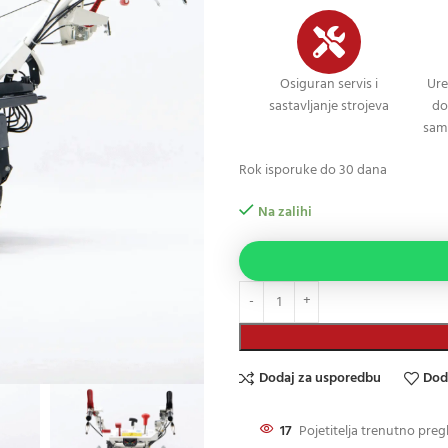
Osiguran servis i
Ure
sastavljanje strojeva
do
sami
Rok isporuke do 30 dana
Na zalihi
Dodaj za usporedbu
Dod
17
Pojetitelja trenutno preg