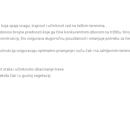
 koja spaja snagu, trajnost i učinkovit rad na teškim terenima.
donosi brojne prednosti koje ga čine konkurentnim izborom na tržištu. Stroj
noj konstrukciji, što osigurava dugoročnu pouzdanost i smanjuje potrebu za č
ukcija osiguravaju optimalno prianjanje i vuču čak i na zahtjevnim terenim
zraka i učinkovito izbacivanje trave.
kida čak i u gustoj vegetaciji.