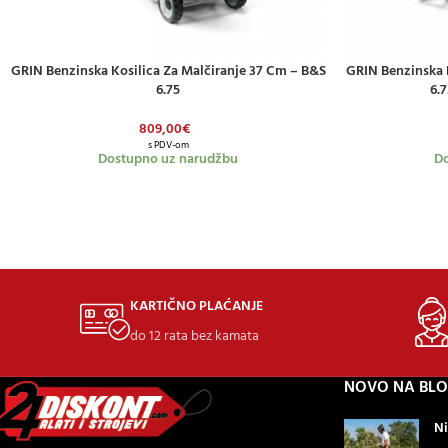
GRIN Benzinska Kosilica Za Malčiranje 37 Cm – B&S
GRIN Benzinska 
DODAJ U KOŠARICU
DODAJ U KOŠAR
6.75
6.
809,00
€
s PDV-om
Dostupno uz narudžbu
Do
KARTIČNO PLAĆANJE
do 12 rata bez kamata
NOVO NA BL
Ni