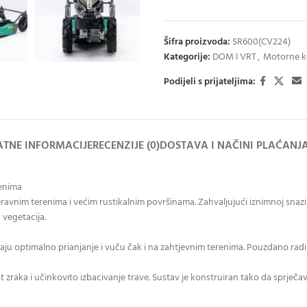
Šifra proizvoda:
SR600(CV224)
Kategorije:
DOM I VRT
,
Motorne ko
Podijeli s prijateljima:
TNE INFORMACIJE
RECENZIJE (0)
DOSTAVA I NAČINI PLAĆANJ
renima
ravnim terenima i većim rustikalnim površinama. Zahvaljujući iznimnoj snazi
 vegetacija.
ju optimalno prianjanje i vuču čak i na zahtjevnim terenima. Pouzdano radi n
raka i učinkovito izbacivanje trave. Sustav je konstruiran tako da sprječava z