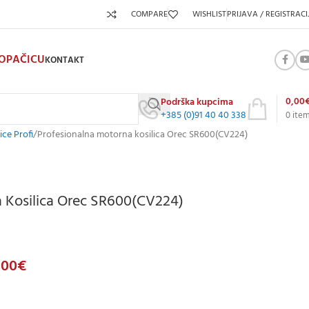
COMPARE
WISHLIST
PRIJAVA / REGISTRACI
KOPAČICU
KONTAKT
0,00
Podrška kupcima
+385 (0)91 40 40 338
0
ite
ice Profi
Profesionalna motorna kosilica Orec SR600(CV224)
 Kosilica Orec SR600(CV224)
,00
€