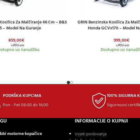
Kosilica Za Malčiranje 46 Cm – B&S
GRIN Benzinska Kosilica Za Malč
ICU
DODAJ U KOŠARICU
75 – Model Na Guranje
Honda GCVx170 – Model Na
859,00
€
999,00
€
s PDV-om
s PDV-om
stupno uz narudžbu
Dostupno uz narudž
PODRŠKA KUPCIMA
100% SIGURNA 
Pon - Pet 08:00 do 16:00
Sigurnosni certifi
OGU
INFORMACIJE O KUPNJI
bbi motorne kopačice
Uvjeti poslovanja