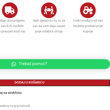
đaje dostavljamo
Naši djelatnici su tu za
Svaki uređaj kod nas
 vas ili ih možete
vas da vam daju savjet
možete probati prije
 preuzeti kod nas
prije odabira stroja
kupnje
Trebaš pomoć?
DODAJ U KOŠARICU
aj na wishlistu
ledava ovaj proizvod.