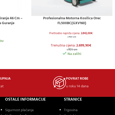
iranje 46 Cm –
Profesionalna Motorna Kosilica Orec
DODAJ U KOŠARICU
 Guranje
FL500BC(GXV160)
Prethodno najniža cijena:
2.842,00
€
s PDV-om
bu
Trenutna cijena:
2.699,90
€
s PDV-om
Na zalihi
KUPNJA
POVRAT ROBE
kat
u roku 14 dana
OSTALE INFORMACIJE
STRANICE
Sigurnost plaćanja
Trgovina