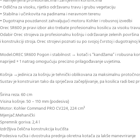
• Namijenjena profesionalcima i zahtjevnim korisnicima
• Odlična za visoku, rijetko održavanu travu i grubu vegetaciju
• Stabilna i učinkovita na padinama i neravnom terenu
• Dugotrajna pouzdanost zahvaljujući motoru Kohler i robusnoj izvedbi
Orec SR600 je pravi izbor ako trebate profesionalnu kosilicu za visoku travu
Odabir Orec strojeva za profesionalnu košnju i održavanje zelenih površina 
i konstrukciji stroja. Orec strojevi poznati su po svojoj čvrstoj i dugotraj
Model:OREC SR600 Pogon i stabilnost → kotači s “kandžama” i robusna konstr
naprijed + 1 natrag omogućuju precizno prilagođavanje uvjetima.
Košnja →jedinica za košnju je tehnički oblikovana za maksimalnu protočnost 
Sustav je konstruiran tako da sprječava začepljivanje, pa kosilica radi bez pre
Širina reza: 60 cm
Visina košnje: 50 – 110 mm (podesiva)
Motor: Kohler Command PRO CV224, 224 cm³
Mjenjač:Mehanički
Spremnik goriva: 2,4 l
Izdržljiva čelična konstrukcija kućišta
Podesiva ručka i dvostruka prednja okretna kotača za lakše manevriranje