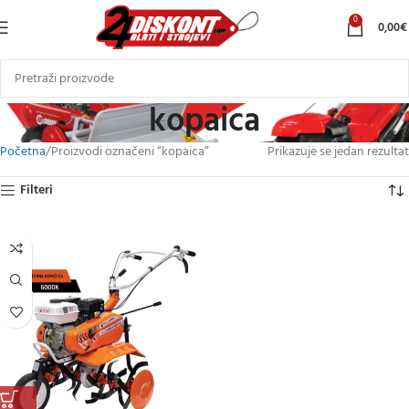
0
0,00
€
kopaica
Početna
Proizvodi označeni “kopaica”
Prikazuje se jedan rezultat
Filteri