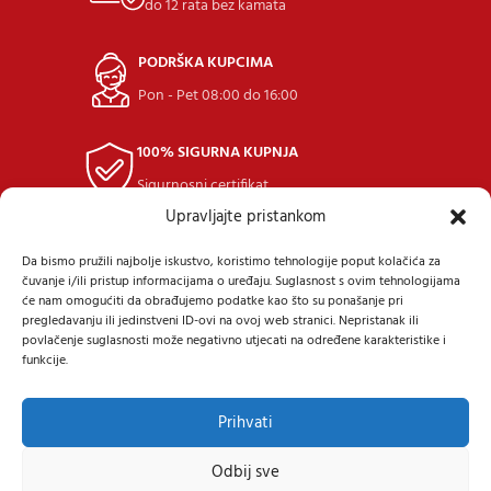
do 12 rata bez kamata
PODRŠKA KUPCIMA
Pon - Pet 08:00 do 16:00
100% SIGURNA KUPNJA
Sigurnosni certifikat
Upravljajte pristankom
POVRAT ROBE
Da bismo pružili najbolje iskustvo, koristimo tehnologije poput kolačića za
u roku 14 dana
čuvanje i/ili pristup informacijama o uređaju. Suglasnost s ovim tehnologijama
će nam omogućiti da obrađujemo podatke kao što su ponašanje pri
pregledavanju ili jedinstveni ID-ovi na ovoj web stranici. Nepristanak ili
povlačenje suglasnosti može negativno utjecati na određene karakteristike i
funkcije.
Prihvati
Samoborska cesta 9, 10434 Strmec Samoborski
Tel: +385 (91) 40 40 338
Mail: prodaja@24diskont.com
Odbij sve