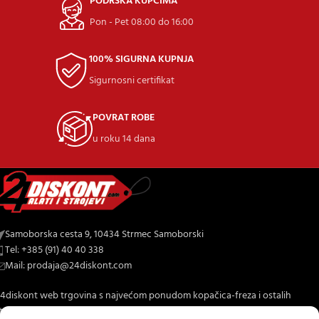
PODRŠKA KUPCIMA
Pon - Pet 08:00 do 16:00
100% SIGURNA KUPNJA
Sigurnosni certifikat
POVRAT ROBE
u roku 14 dana
Samoborska cesta 9, 10434 Strmec Samoborski
Tel: +385 (91) 40 40 338
Mail: prodaja@24diskont.com
4diskont web trgovina s najvećom ponudom kopačica-freza i ostalih
trojeva za dom i vrt.