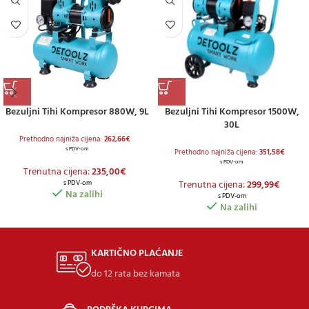
Bezuljni Tihi Kompresor 880W, 9L
Bezuljni Tihi Kompresor 1500W,
30L
Prethodno najniža cijena:
262,66
€
s PDV-om
Prethodno najniža cijena:
351,58
€
s PDV-om
Trenutna cijena:
235,00
€
Trenutna cijena:
299,99
€
s PDV-om
Na zalihi
s PDV-om
Na zalihi
KARTIČNO PLAĆANJE
do 12 rata bez kamata