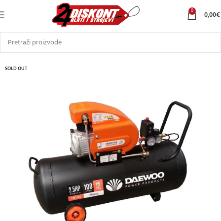
0
0,00
€
SOLD OUT