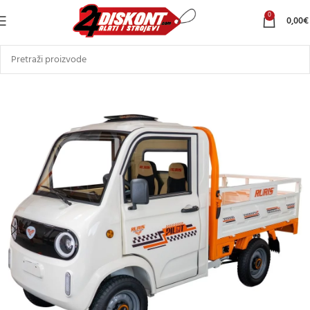
0
0,00
€