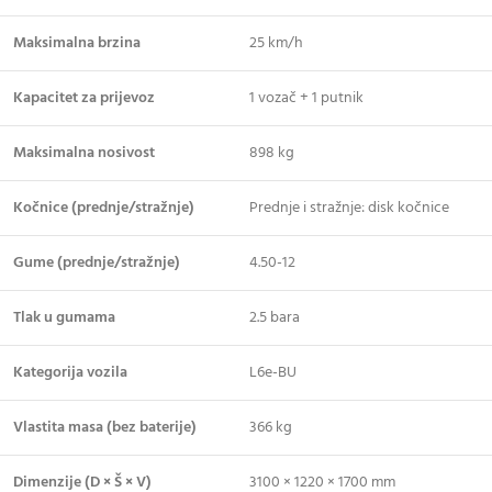
Maksimalna brzina
25 km/h
Kapacitet za prijevoz
1 vozač + 1 putnik
Maksimalna nosivost
898 kg
Kočnice (prednje/stražnje)
Prednje i stražnje: disk kočnice
Gume (prednje/stražnje)
4.50-12
Tlak u gumama
2.5 bara
Kategorija vozila
L6e-BU
Vlastita masa (bez baterije)
366 kg
Dimenzije (D × Š × V)
3100 × 1220 × 1700 mm