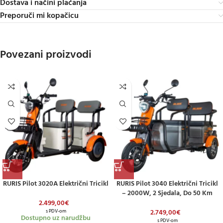
Dostava i načini plaćanja
Preporuči mi kopačicu
Povezani proizvodi
RURIS Pilot 3020A Električni Tricikl
RURIS Pilot 3040 Električni Tricikl
– 2000W, 2 Sjedala, Do 50 Km
2.499,00
€
2.749,00
€
s PDV-om
Dostupno uz narudžbu
s PDV-om