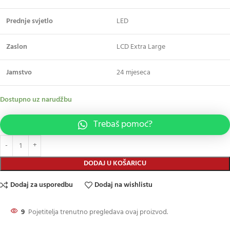
Prednje svjetlo
LED
Zaslon
LCD Extra Large
Jamstvo
24 mjeseca
Dostupno uz narudžbu
Trebaš pomoć?
DODAJ U KOŠARICU
Dodaj za usporedbu
Dodaj na wishlistu
9
Pojetitelja trenutno pregledava ovaj proizvod.