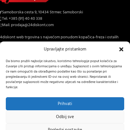
Samoborska cesta 9, 10434 Strmec Samoborski
Tel: +385 (91) 40 40 338
Mail: prodaja@24diskont.com
4diskont web trgovina s najvećom ponudom kopačica-freza i ostalih
trojeva za dom i vrt.
Upravljajte pristankom
NOVO NA BLOGU
Da bismo pružili najbolje iskustvo, koristimo tehnologije poput kolačića za
čuvanje i/ili pristup informacijama o uređaju. Suglasnost s ovim tehnologijama
INFORMACIJE O KUPNJI
će nam omogućiti da obrađujemo podatke kao što su ponašanje pri
pregledavanju ili jedinstveni ID-ovi na ovoj web stranici. Nepristanak ili
OSTALE INFORMACIJE
povlačenje suglasnosti može negativno utjecati na određene karakteristike i
funkcije.
STRANICE
24 DISKONT
2022 IZRADA
Lumen tržišne komunikacije j.d.o.o.
.
Prihvati
Hrvatski
RURIS Pilot
Odbij sve
5000
Električni
Pogledaj postavke