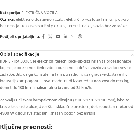
Kategorija:
ELEKTRIČNA VOZILA
Oznaka:
električno dostavno vozilo
,
električno vozilo za farmu
,
pick-up
bez emisija
,
RURIS električni pick-up
,
teretni tricikl
,
vozilo bez vozačke
Podijeli s prijateljima:
Opis i specifikacije
RURIS Pilot 5000G je
električni teretni pick-up
dizajniran za profesionalce
kojima je potrebno učinkovito, pouzdano i održivo vozilo za svakodnevne
zadatke. Bilo da ga koristite na farmi, u radionici, za gradske dostave ili u
industrijskom pogonu – ovaj model nudi izvanrednu
nosivost do 898 kg
,
domet do
130 km
, i
maksimalnu brzinu od 25 km/h
.
Zahvaljujući svom
kompaktnom dizajnu
(3100 x 1220 x 1700 mm), lako se
kreće kroz uske ulice, dvorišta i skladišne prostore, dok robustan
motor od
4900 W
osigurava stabilan i snažan pogon bez emisija.
Ključne prednosti: