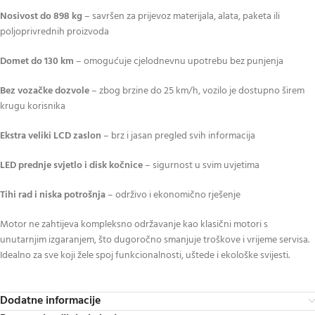
Nosivost do 898 kg
– savršen za prijevoz materijala, alata, paketa ili
poljoprivrednih proizvoda
Domet do 130 km
– omogućuje cjelodnevnu upotrebu bez punjenja
Bez vozačke dozvole
– zbog brzine do 25 km/h, vozilo je dostupno širem
krugu korisnika
Ekstra veliki LCD zaslon
– brz i jasan pregled svih informacija
LED prednje svjetlo i disk kočnice
– sigurnost u svim uvjetima
Tihi rad i niska potrošnja
– održivo i ekonomično rješenje
Motor ne zahtijeva kompleksno održavanje kao klasični motori s
unutarnjim izgaranjem, što dugoročno smanjuje troškove i vrijeme servisa.
Idealno za sve koji žele spoj funkcionalnosti, uštede i ekološke svijesti.
Dodatne informacije