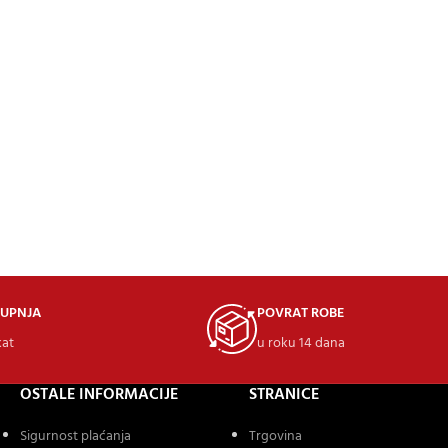
KUPNJA
POVRAT ROBE
kat
u roku 14 dana
OSTALE INFORMACIJE
STRANICE
Sigurnost plaćanja
Trgovina