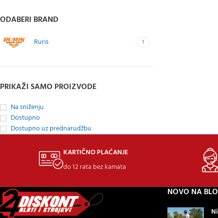
ODABERI BRAND
Ruris
1
PRIKAŽI SAMO PROIZVODE
Na sniženju
Dostupno
Dostupno uz prednarudžbu
KARTIČNO PLAĆANJE
do 12 rata bez kamata
NOVO NA BL
Ni