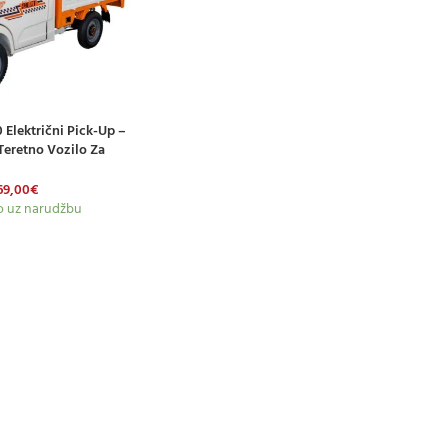
 Električni Pick-Up –
CU
eretno Vozilo Za
 Rad Na Terenu
69,00
€
 uz narudžbu