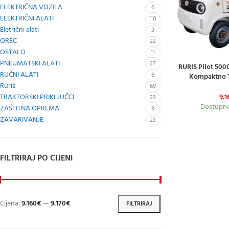
ELEKTRIČNA VOZILA
6
ELEKTRIČNI ALATI
110
Eletrični alati
3
OREC
22
OSTALO
11
PNEUMATSKI ALATI
27
RURIS Pilot 5000
DODAJ U KOŠARI
RUČNI ALATI
6
Kompaktno T
Ruris
Dostavu I
69
TRAKTORSKI PRIKLJUČCI
9.1
23
Dostupno
ZAŠTITNA OPREMA
3
ZAVARIVANJE
23
FILTRIRAJ PO CIJENI
Cijena:
9.160€
—
9.170€
FILTRIRAJ