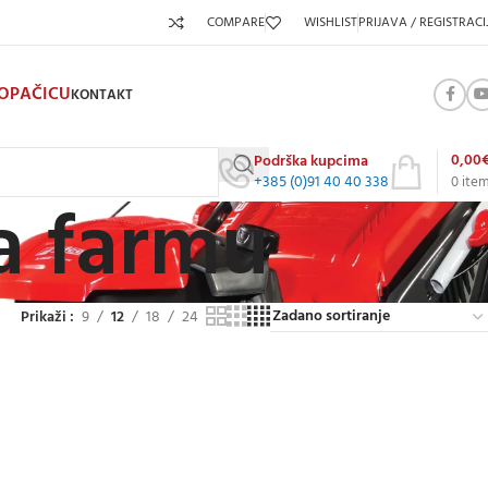
COMPARE
WISHLIST
PRIJAVA / REGISTRACI
KOPAČICU
KONTAKT
0,00
Podrška kupcima
+385 (0)91 40 40 338
0
ite
za farmu
Prikaži
9
12
18
24