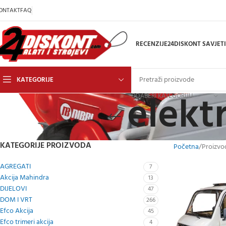
ONTAKT
FAQ
RECENZIJE
24DISKONT SAVJETI
KATEGORIJE
elekt
ODABERI KATEGORIJU
KATEGORIJE PROIZVODA
Početna
Proizvod
AGREGATI
7
Akcija Mahindra
13
DIJELOVI
47
DOM I VRT
266
Efco Akcija
45
Efco trimeri akcija
4