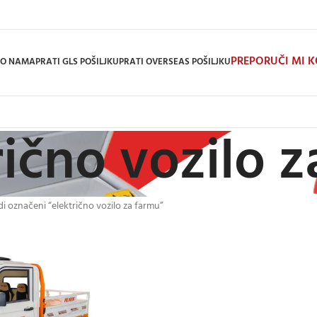
PREPORUČI MI 
O NAMA
PRATI GLS POŠILJKU
PRATI OVERSEAS POŠILJKU
rično vozilo 
i označeni “električno vozilo za farmu”