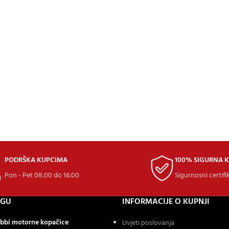
PODRŠKA KUPCIMA
100% SIGURNA 
Pon - Pet 08:00 do 16:00
Sigurnosni certifi
OGU
INFORMACIJE O KUPNJI
bbi motorne kopačice
Uvjeti poslovanja