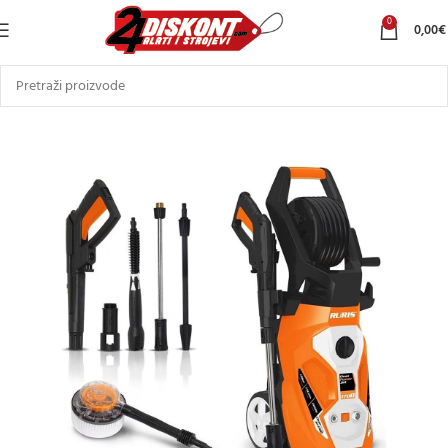
0
0,00
€