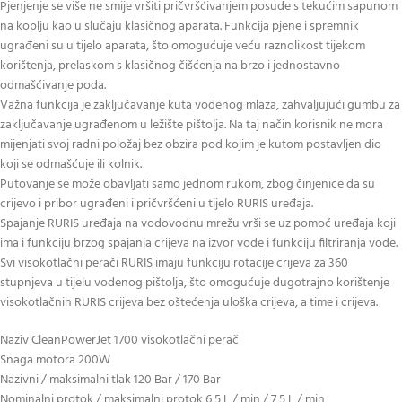
Pjenjenje se više ne smije vršiti pričvršćivanjem posude s tekućim sapunom
na koplju kao u slučaju klasičnog aparata. Funkcija pjene i spremnik
ugrađeni su u tijelo aparata, što omogućuje veću raznolikost tijekom
korištenja, prelaskom s klasičnog čišćenja na brzo i jednostavno
odmašćivanje poda.
Važna funkcija je zaključavanje kuta vodenog mlaza, zahvaljujući gumbu za
zaključavanje ugrađenom u ležište pištolja. Na taj način korisnik ne mora
mijenjati svoj radni položaj bez obzira pod kojim je kutom postavljen dio
koji se odmašćuje ili kolnik.
Putovanje se može obavljati samo jednom rukom, zbog činjenice da su
crijevo i pribor ugrađeni i pričvršćeni u tijelo RURIS uređaja.
Spajanje RURIS uređaja na vodovodnu mrežu vrši se uz pomoć uređaja koji
ima i funkciju brzog spajanja crijeva na izvor vode i funkciju filtriranja vode.
Svi visokotlačni perači RURIS imaju funkciju rotacije crijeva za 360
stupnjeva u tijelu vodenog pištolja, što omogućuje dugotrajno korištenje
visokotlačnih RURIS crijeva bez oštećenja uloška crijeva, a time i crijeva.
Naziv CleanPowerJet 1700 visokotlačni perač
Snaga motora 200W
Nazivni / maksimalni tlak 120 Bar / 170 Bar
Nominalni protok / maksimalni protok 6,5 L / min / 7,5 L / min