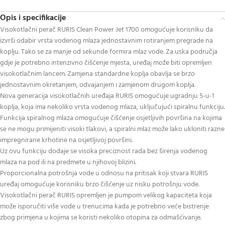
Opis i specifikacije
Visokotlačni perač RURIS Clean Power Jet 1700 omogućuje korisniku da
izvrši odabir vrsta vodenog mlaza jednostavnim rotiranjem pregrade na
koplju. Tako se za manje od sekunde formira mlaz vode. Za uska područja
gdje je potrebno intenzivno čišćenje mjesta, uređaj može biti opremljen
visokotlačnim lancem. Zamjena standardne koplja obavlja se brzo
jednostavnim okretanjem, odvajanjem i zamjenom drugom koplja.
Nova generacija visokotlačnih uređaja RURIS omogućuje ugradnju 5-u-1
koplja, koja ima nekoliko vrsta vodenog mlaza, uključujući spiralnu funkciju.
Funkcija spiralnog mlaza omogućuje čišćenje osjetljivih površina na kojima
se ne mogu primijeniti visoki tlakovi, a spiralni mlaz može lako ukloniti razne
impregnirane krhotine na osjetljivoj površini.
Uz ovu funkciju dodaje se visoka preciznost rada bez širenja vodenog
mlaza na pod ili na predmete u njihovoj blizini.
Proporcionalna potrošnja vode u odnosu na pritisak koji stvara RURIS
uređaj omogućuje korisniku brzo čišćenje uz nisku potrošnju vode.
Visokotlačni perač RURIS opremljen je pumpom velikog kapaciteta koja
može isporučiti više vode u trenucima kada je potrebno veće bistrenje
zbog primjena u kojima se koristi nekoliko otopina za odmašćivanje.