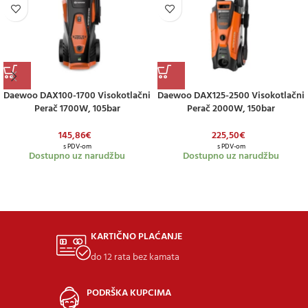
Daewoo DAX100-1700 Visokotlačni
Daewoo DAX125-2500 Visokotlačni
Perač 1700W, 105bar
Perač 2000W, 150bar
145,86
€
225,50
€
s PDV-om
s PDV-om
Dostupno uz narudžbu
Dostupno uz narudžbu
KARTIČNO PLAĆANJE
do 12 rata bez kamata
PODRŠKA KUPCIMA