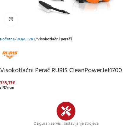
Klikni za uvećani prikaz
Početna
DOM I VRT
Visokotlačni perači
Visokotlačni Perač RURIS CleanPowerJet1700
335,13
€
s PDV-om
Osiguran servis i sastavljanje strojeva