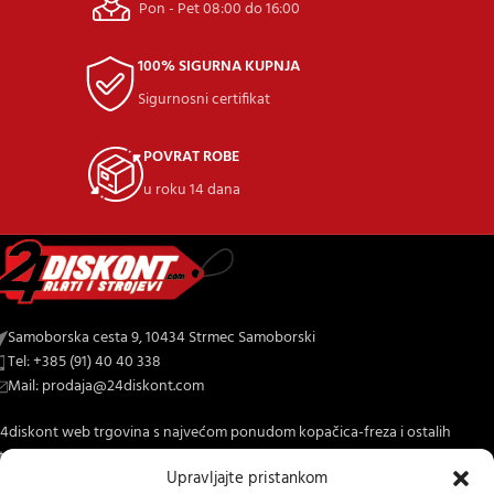
Pon - Pet 08:00 do 16:00
100% SIGURNA KUPNJA
Sigurnosni certifikat
POVRAT ROBE
u roku 14 dana
Samoborska cesta 9, 10434 Strmec Samoborski
Tel: +385 (91) 40 40 338
Mail: prodaja@24diskont.com
4diskont web trgovina s najvećom ponudom kopačica-freza i ostalih
trojeva za dom i vrt.
Upravljajte pristankom