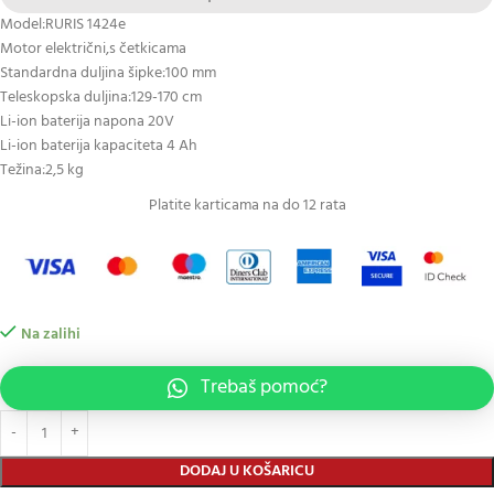
Model:RURIS 1424e
Motor električni,s četkicama
Standardna duljina šipke:100 mm
Teleskopska duljina:129-170 cm
Li-ion baterija napona 20V
Li-ion baterija kapaciteta 4 Ah
Težina:2,5 kg
Platite karticama na do 12 rata
Na zalihi
Trebaš pomoć?
DODAJ U KOŠARICU