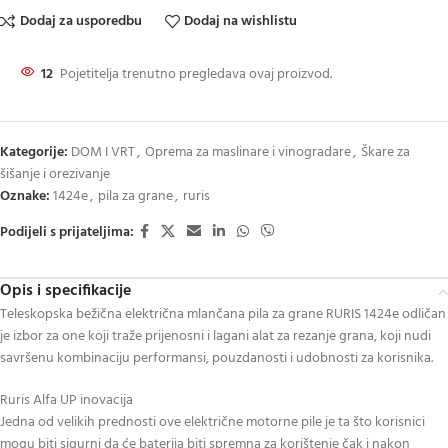
Dodaj za usporedbu
Dodaj na wishlistu
12
Pojetitelja trenutno pregledava ovaj proizvod.
Kategorije:
DOM I VRT
,
Oprema za maslinare i vinogradare
,
Škare za
šišanje i orezivanje
Oznake:
1424e
,
pila za grane
,
ruris
Podijeli s prijateljima:
Opis i specifikacije
Teleskopska bežična električna mlančana pila za grane RURIS 1424e odličan
je izbor za one koji traže prijenosni i lagani alat za rezanje grana, koji nudi
savršenu kombinaciju performansi, pouzdanosti i udobnosti za korisnika.
Ruris Alfa UP inovacija
Jedna od velikih prednosti ove električne motorne pile je ta što korisnici
mogu biti sigurni da će baterija biti spremna za korištenje čak i nakon