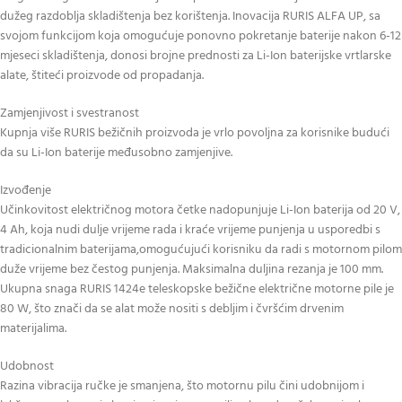
dužeg razdoblja skladištenja bez korištenja. Inovacija RURIS ALFA UP, sa
svojom funkcijom koja omogućuje ponovno pokretanje baterije nakon 6-12
mjeseci skladištenja, donosi brojne prednosti za Li-Ion baterijske vrtlarske
alate, štiteći proizvode od propadanja.
Zamjenjivost i svestranost
Kupnja više RURIS bežičnih proizvoda je vrlo povoljna za korisnike budući
da su Li-Ion baterije međusobno zamjenjive.
Izvođenje
Učinkovitost električnog motora četke nadopunjuje Li-Ion baterija od 20 V,
4 Ah, koja nudi dulje vrijeme rada i kraće vrijeme punjenja u usporedbi s
tradicionalnim baterijama,omogućujući korisniku da radi s motornom pilom
duže vrijeme bez čestog punjenja. Maksimalna duljina rezanja je 100 mm.
Ukupna snaga RURIS 1424e teleskopske bežične električne motorne pile je
80 W, što znači da se alat može nositi s debljim i čvršćim drvenim
materijalima.
Udobnost
Razina vibracija ručke je smanjena, što motornu pilu čini udobnijom i