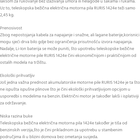
lakšom za rukovanje bez izazivanja umora ili nelagode u šakama i rukama.
Uz to, teleskopska bežična električna motorna pila RURIS 1424e teži samo
2,45 kg.
Prenosivost
Zbog nepostojanja kabela za napajanje i snažne, ali lagane baterije,korisnici
mogu sjeći drva bilo gdje bez ograničenja prisutnošću izvora napajanja.
Nadalje, Li-Ion baterija se može puniti, što upotrebu teleskopske bežične
električne motorne pile RURIS 1424e čini ekonomičnijom i praktičnijom od
ostalih modela na tržištu.
Ekološki prihvatljiv
Još jedna važna prednost akumulatorske motorne pile RURIS 1424e je ta što
ne ispušta ispušne plinove što je čini ekološki prihvatljivijom opcijom u
usporedbi s modelima na benzin. Električni motor je također lakši i isplativiji
za održavanje.
Niska razina buke
Teleskopska bežična električna motorna pila 1424e također je tiša od
benzinskih verzija,što je čini prikladnom za upotrebu u stambenim
područjima ili u blizini domova bez ometanja susjeda.