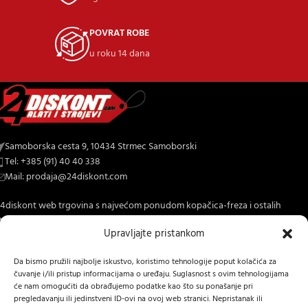
POVRAT ROBE
u roku 14 dana
Samoborska cesta 9, 10434 Strmec Samoborski
Tel: +385 (91) 40 40 338
Mail: prodaja@24diskont.com
4diskont web trgovina s najvećom ponudom kopačica-freza i ostalih
trojeva za dom i vrt.
Upravljajte pristankom
NOVO NA BLOGU
Da bismo pružili najbolje iskustvo, koristimo tehnologije poput kolačića za
čuvanje i/ili pristup informacijama o uređaju. Suglasnost s ovim tehnologijama
INFORMACIJE O KUPNJI
će nam omogućiti da obrađujemo podatke kao što su ponašanje pri
pregledavanju ili jedinstveni ID-ovi na ovoj web stranici. Nepristanak ili