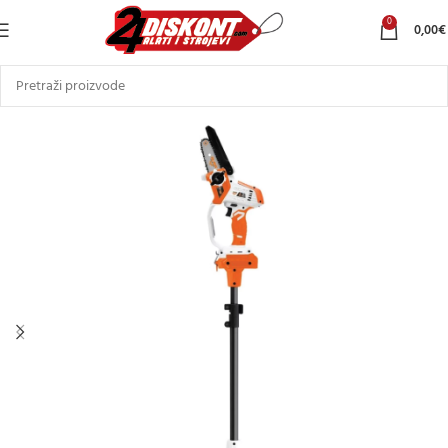
0
0,00
€