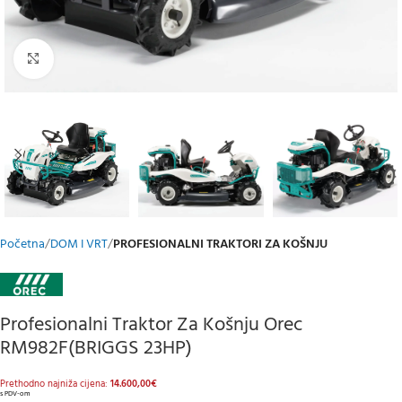
Klikni za uvećani prikaz
Početna
DOM I VRT
PROFESIONALNI TRAKTORI ZA KOŠNJU
Profesionalni Traktor Za Košnju Orec
RM982F(BRIGGS 23HP)
Prethodno najniža cijena:
14.600,00
€
s PDV-om