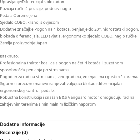
Upravljanje:Diferencijal s blokadom
Pozicija ručki:4 pozicije, podesiv nagib
Pedala:Opremeljena
Sjedalo COBO, klizno, s ovjesom
Dodatne značajke:Pogon na 4 kotača, penjanje do 20°, hidrostatski pogon,
blokada diferencijala, LED svjetla, ergonomsko sjedalo COBO, nagib ručke
Zemlja proizvodnje:Japan
Istaknuto:
Profesionalna traktor kosilica s pogon na četiri kotača i izuzetnom
sposobnošću penjanja po strminama.
Pogodan za rad na strminama, vinogradima, voćnjacima i gustim šikarama.
Sigurno i precizno manevriranje zahvaljujući blokadi diferencijala i
ergonomskoj kontroli pedale.
Robustna konstrukcija i snažan B&S Vanguard motor omogućuju rad na
zahtjevnim terenima s minimalnim fizičkim naporom.
Dodatne informacije
Recenzije (0)