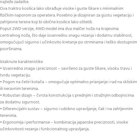
najteže zadatke.
Ova traktro kosilica lako obrađuje visoke i guste šikare s minimalnim
fizičkim naporom za operatera. Posebno je dizajniran za gustu vegetaciju i
zahtjevne terene koji bi obične kosilice lako oštetili.
Poput 2WD verzije, 4WD model ima dva malčer noža na krajevima
centralnog noža, što daje izvanrednu snagu rezanja i dodatnu stabilnost,
omogućujući sigurno i učinkovito kretanje po strminama i teško dostupnim
površinama.
Istaknute karakteristike
• Izvanredna snaga i preciznost – savršeno za guste šikare, visoku travu i
tvrdu vegetaciju.
• Pogon na četiri kotača – omogućuje optimalno prianjanje i rad na skliskim
ili neravnim terenima.
• Robustan dizajn – čvrsta konstrukcija s prednjim i stražnjim odbojnicima
za dodatnu sigurnost.
• Diferencijalni sustav – sigurno i udobno upravljanje, čak i na zahtjevnim
terenima.
• Ergonomija i performanse – kombinacija japanske preciznosti, visoke
učinkovitosti rezanja i funkcionalnog upravljanja.