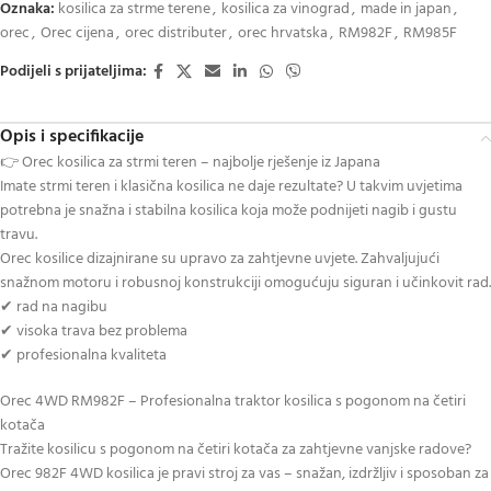
Oznaka:
kosilica za strme terene
,
kosilica za vinograd
,
made in japan
,
orec
,
Orec cijena
,
orec distributer
,
orec hrvatska
,
RM982F
,
RM985F
Podijeli s prijateljima:
Opis i specifikacije
👉 Orec kosilica za strmi teren – najbolje rješenje iz Japana
Imate strmi teren i klasična kosilica ne daje rezultate? U takvim uvjetima
potrebna je snažna i stabilna kosilica koja može podnijeti nagib i gustu
travu.
Orec kosilice dizajnirane su upravo za zahtjevne uvjete. Zahvaljujući
snažnom motoru i robusnoj konstrukciji omogućuju siguran i učinkovit rad.
✔ rad na nagibu
✔ visoka trava bez problema
✔ profesionalna kvaliteta
Orec 4WD RM982F – Profesionalna traktor kosilica s pogonom na četiri
kotača
Tražite kosilicu s pogonom na četiri kotača za zahtjevne vanjske radove?
Orec 982F 4WD kosilica je pravi stroj za vas – snažan, izdržljiv i sposoban za