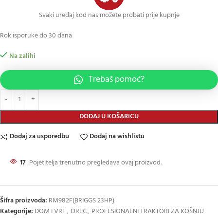
Svaki uređaj kod nas možete probati prije kupnje
Rok isporuke do 30 dana
Na zalihi
Trebaš pomoć?
DODAJ U KOŠARICU
Dodaj za usporedbu
Dodaj na wishlistu
17
Pojetitelja trenutno pregledava ovaj proizvod.
Šifra proizvoda:
RM982F(BRIGGS 23HP)
Kategorije:
DOM I VRT
,
OREC
,
PROFESIONALNI TRAKTORI ZA KOŠNJU