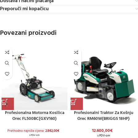
Dostava i načini plaćanja
Preporuči mi kopačicu
Povezani proizvodi
Profesionalna Motorna Kosilica
Profesionalni Traktor Za Košnju
Orec FL500BC(GXV160)
Orec RM60W(BRIGGS 18HP)
12.600,00
€
Prethodno najniža cijena:
2.842,00
€
s PDV-om
s PDV-om