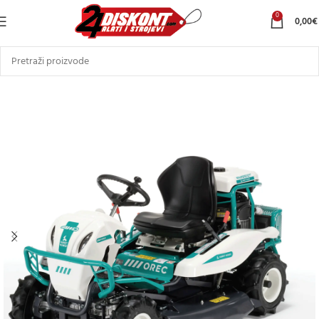
0
0,00
€