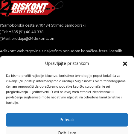
Samoborska cesta 9, 10434 Strmec Samoborski
Tel: +385 (91) 40 40 338
Mail: prodaja@24diskont.com
4diskont web trgovina s najvećom ponudom kopačica-freza i ostalih
trojeva za dom i vrt.
Upravljajte pristankom
NOVO NA BLOGU
Da bismo pružili najbolje iskustvo, koristimo tehnologije poput kolačića za
čuvanje i/ili pristup informacijama o uređaju. Suglasnost s ovim tehnologijama
INFORMACIJE O KUPNJI
će nam omogućiti da obrađujemo podatke kao što su ponašanje pri
pregledavanju ili jedinstveni ID-ovi na ovoj web stranici. Nepristanak ili
OSTALE INFORMACIJE
povlačenje suglasnosti može negativno utjecati na određene karakteristike i
funkcije.
STRANICE
24 DISKONT
2022 IZRADA
Lumen tržišne komunikacije j.d.o.o.
.
Prihvati
Hrvatski
Prethodno
Odbij sve