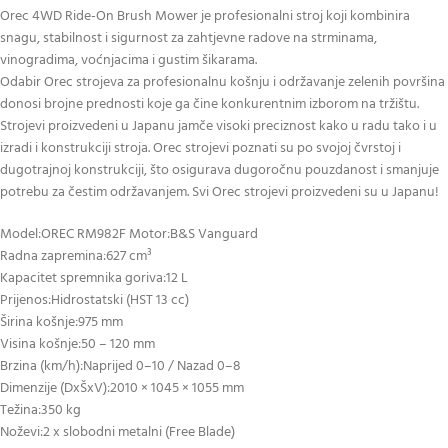
Orec 4WD Ride-On Brush Mower je profesionalni stroj koji kombinira
snagu, stabilnost i sigurnost za zahtjevne radove na strminama,
vinogradima, voćnjacima i gustim šikarama.
Odabir Orec strojeva za profesionalnu košnju i održavanje zelenih površina
donosi brojne prednosti koje ga čine konkurentnim izborom na tržištu.
Strojevi proizvedeni u Japanu jamče visoki preciznost kako u radu tako i u
izradi i konstrukciji stroja. Orec strojevi poznati su po svojoj čvrstoj i
dugotrajnoj konstrukciji, što osigurava dugoročnu pouzdanost i smanjuje
potrebu za čestim održavanjem. Svi Orec strojevi proizvedeni su u Japanu!
Model:OREC RM982F Motor:B&S Vanguard
Radna zapremina:627 cm³
Kapacitet spremnika goriva:12 L
Prijenos:Hidrostatski (HST 13 cc)
Širina košnje:975 mm
Visina košnje:50 – 120 mm
Brzina (km/h):Naprijed 0–10 / Nazad 0–8
Dimenzije (DxŠxV):2010 × 1045 × 1055 mm
Težina:350 kg
Noževi:2 x slobodni metalni (Free Blade)