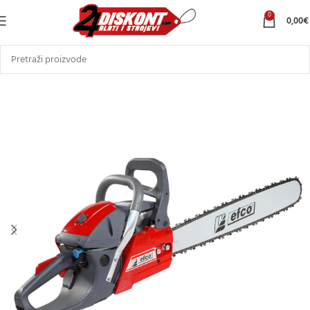
0
0,00
€