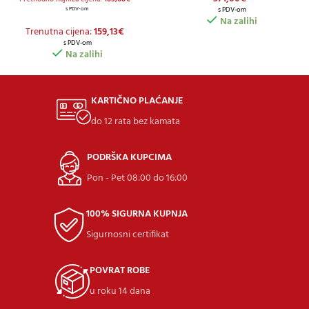
s PDV-om
s PDV-om
Na zalihi
Trenutna cijena:
159,13
€
s PDV-om
Na zalihi
KARTIČNO PLAĆANJE
do 12 rata bez kamata
PODRŠKA KUPCIMA
Pon - Pet 08:00 do 16:00
100% SIGURNA KUPNJA
Sigurnosni certifikat
POVRAT ROBE
u roku 14 dana