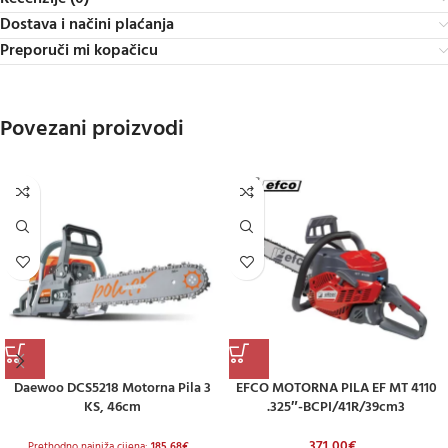
Dostava i načini plaćanja
Preporuči mi kopačicu
Povezani proizvodi
Daewoo DCS5218 Motorna Pila 3
EFCO MOTORNA PILA EF MT 4110
KS, 46cm
.325″-BCPI/41R/39cm3
371,00
€
Prethodno najniža cijena:
185,68
€