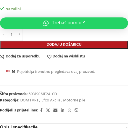
Na zalihi
Trebaš pomoć?
DODAJ U KOŠARICU
Dodaj za usporedbu
Dodaj na wishlistu
16
Pojetitelja trenutno pregledava ovaj proizvod.
Šifra proizvoda:
50319061E2A-CD
Kategorije:
DOM I VRT
,
Efco Akcija
,
Motorne pile
Podijeli s prijateljima:
Opis i specifikacije