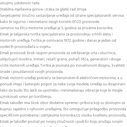
ukupnu udobnost rada
Stabilna mješavina goriva i zraka za glatki rad stroja.
Savjetujemo stručno sastavljanje uređaja od strane specijaliziranih servisa
kako bi sigurno i nesmetano mogli koristiti EFCO proizvode.
Jamstvo na Efco motorne uređaje je 5. godina za privatne korisnike.
Emak je talijanska tvrtka specijalizirana za proizvodnju vrtnih alata i
motornih uređaja. Tvrtka je osnovana 1972. godine i danas je jedan od
vodećih proizvođača u svijetu.
Emak proizvodi širok raspon proizvoda za održavanje vrta i okućnice,
uključujući kosilice, trimeri, rezači grana, puhači lišća, generatori i druge
vrste motornih uređaja. Tvrtka je poznata po inovativnom dizajnu, kvaliteti
izrade i pouzdanosti svojih proizvoda.
Emak motorni uređaji pokreću se benzinskim ili električnim motorima, a u
ponudi imaju i baterijski pogon za neke svoje modele. Uređaji su dizajnirani
tako da budu što lakši za upotrebu i minimaliziraju vibracije koje bi mogle
uzrokovati umor pri korištenju.
Emak također ima širok izbor dodatne opreme i pribora koji su dostupni za
kupnju zajedno s njihovim uređajima, što omogućuje prilagodbu proizvoda
specifičnim potrebama i zahtjevima korisnika.Uz visoku kvalitetu proizvoda,
Emak je također poznat po svojoj stručnosti i podršci koju pružaju svojim