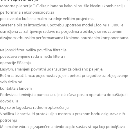
Motorne pile serije “H” dizajnirane su kako bi pružile idealnu kombinaciju
performansi i ekonomičnosti za
poslove oko kuće na malim i srednje velikim posjedima.
Savršena pila za intenzivnu upotrebu upotrebu model Efco MTH 5100 je
osmišljena za zahtjevnije radove na posjedima a odlikuje se inovativnim
dizajnom,vrhunskim performansama i iznimno pouzdanim komponentama.
Najlonski filter: velika površina filtracije
povećava vrijeme rada između filtera i
operacije čišćenja.
EasyOn: smanjeni povratni udar,sustav za olakšano paljenje.
Bočni zatezač lanca: pojednostavljuje napetost prilagodbe uz izbjegavanje
svih rizika od
kontakta s lancem.
Podesiva aluminijska pumpa za ulje olakšava posao operatera dopuštajući
dovod ulja
koji se prilagođava radnom opterećenju
Vodilica i lanac:Nulti protok ulja s motora u praznom hodu osigurava nižu
potrošnju
Minimalne vibracije,zajamčen antivibracijski sustav stroja koji poboljšava