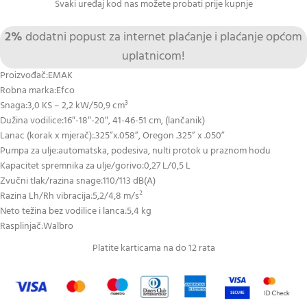
Svaki uređaj kod nas možete probati prije kupnje
2%
dodatni popust za internet plaćanje i plaćanje općom
uplatnicom!
Proizvođač:EMAK
Robna marka:Efco
Snaga:3,0 KS – 2,2 kW/50,9 cm³
Dužina vodilice:16″-18″-20″, 41-46-51 cm, (lančanik)
Lanac (korak x mjerač):.325”x.058”, Oregon .325” x .050”
Pumpa za ulje:automatska, podesiva, nulti protok u praznom hodu
Kapacitet spremnika za ulje/gorivo:0,27 L/0,5 L
Zvučni tlak/razina snage:110/113 dB(A)
Razina Lh/Rh vibracija:5,2/4,8 m/s²
Neto težina bez vodilice i lanca:5,4 kg
Rasplinjač:Walbro
Platite karticama na do 12 rata