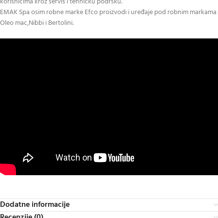
korisnicima kroz servis i tehničku podršku.
EMAK Spa osim robne marke Efco proizvodi i uređaje pod robnim markama
Oleo mac,Nibbi i Bertolini.
Dodatne informacije
Recenzije (0)