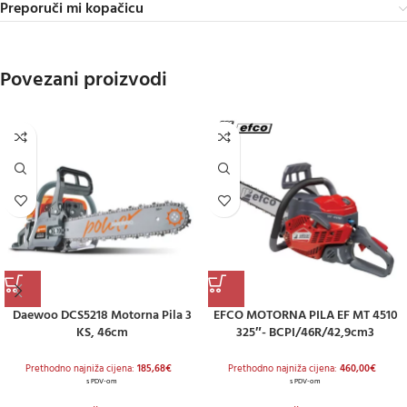
Preporuči mi kopačicu
Povezani proizvodi
Daewoo DCS5218 Motorna Pila 3
EFCO MOTORNA PILA EF MT 4510
KS, 46cm
325″- BCPI/46R/42,9cm3
Prethodno najniža cijena:
185,68
€
Prethodno najniža cijena:
460,00
€
s PDV-om
s PDV-om