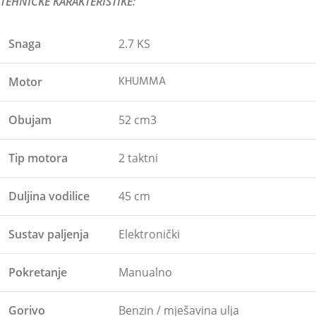
TEHNIČKE KARAKTERISTIKE:
Snaga
2.7 KS
KHUMMA
Motor
Obujam
52 cm3
Tip motora
2 taktni
Duljina vodilice
45 cm
Sustav paljenja
Elektronički
Pokretanje
Manualno
Gorivo
Benzin / mješavina ulja