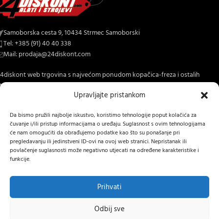
Samoborska cesta 9, 10434 Strmec Samoborski
Tel: +385 (91) 40 40 338
Mail: prodaja@24diskont.com
4diskont web trgovina s najvećom ponudom kopačica-freza i ostalih
trojeva za dom i vrt.
Upravljajte pristankom
NOVO NA BLOGU
Da bismo pružili najbolje iskustvo, koristimo tehnologije poput kolačića za
čuvanje i/ili pristup informacijama o uređaju. Suglasnost s ovim tehnologijama
INFORMACIJE O KUPNJI
će nam omogućiti da obrađujemo podatke kao što su ponašanje pri
pregledavanju ili jedinstveni ID-ovi na ovoj web stranici. Nepristanak ili
OSTALE INFORMACIJE
povlačenje suglasnosti može negativno utjecati na određene karakteristike i
funkcije.
STRANICE
24 DISKONT
2022 IZRADA
Lumen tržišne komunikacije j.d.o.o.
.
Prihvati
Prethodno
Hrvatski
Odbij sve
najniža