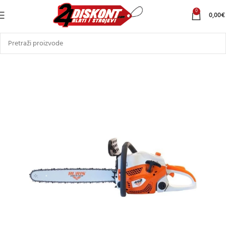
0
0,00
€