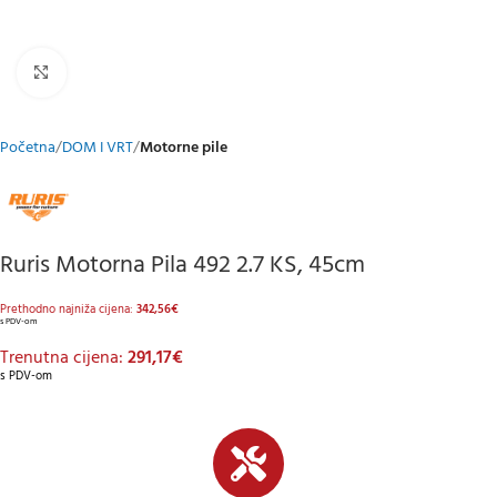
Klikni za uvećani prikaz
Početna
DOM I VRT
Motorne pile
Ruris Motorna Pila 492 2.7 KS, 45cm
Prethodno najniža cijena:
342,56
€
s PDV-om
Trenutna cijena:
291,17
€
s PDV-om