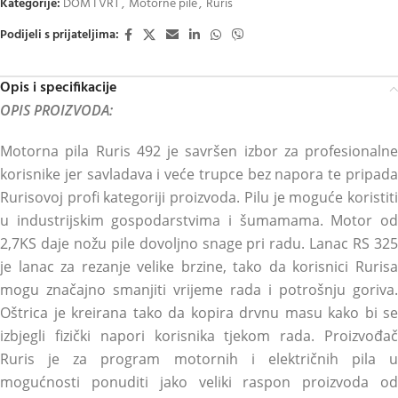
Kategorije:
DOM I VRT
,
Motorne pile
,
Ruris
Podijeli s prijateljima:
Opis i specifikacije
OPIS PROIZVODA:
Motorna pila Ruris 492 je savršen izbor za profesionalne
korisnike jer savladava i veće trupce bez napora te pripada
Rurisovoj profi kategoriji proizvoda. Pilu je moguće koristiti
u industrijskim gospodarstvima i šumamama. Motor od
2,7KS daje nožu pile dovoljno snage pri radu. Lanac RS 325
je lanac za rezanje velike brzine, tako da korisnici Rurisa
mogu značajno smanjiti vrijeme rada i potrošnju goriva.
Oštrica je kreirana tako da kopira drvnu masu kako bi se
izbjegli fizički napori korisnika tjekom rada. Proizvođač
Ruris je za program motornih i električnih pila u
mogućnosti ponuditi jako veliki raspon proizvoda od