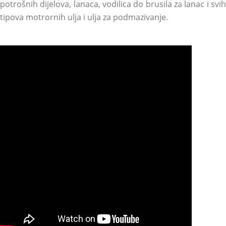
potrošnih dijelova, lanaca, vodilica do brusila za lanac i svih
tipova motrornih ulja i ulja za podmazivanje.