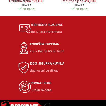
Trenutna cijena:
159,13
€
Trenutna cijena:
414,00
€
s PDV-om
s PDV-om
Na zalihi
Na zalihi
KARTIČNO PLAĆANJE
do 12 rata bez kamata
PODRŠKA KUPCIMA
Pon - Pet 08:00 do 16:00
100% SIGURNA KUPNJA
Sigurnosni certifikat
POVRAT ROBE
u roku 14 dana