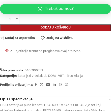
Trebaš pomoć?
DODAJ U KOŠARICU
Dodaj za usporedbu
Dodaj na wishlistu
7
Pojetitelja trenutno pregledava ovaj proizvod.
Šifra proizvoda:
54069002S2
Kategorije:
Baterijski vrtni alati
,
DOM I VRT
,
Efco Akcija
Podijeli s prijateljima:
Opis i specifikacije
EFCO baterijska puhalica set EF SAI 60 + 1 x 5Ah + CRG-40V je set koji
uključuje baterijsku puhalicu EFCO SAI 60, bateriju kapaciteta 5Ah i brzi