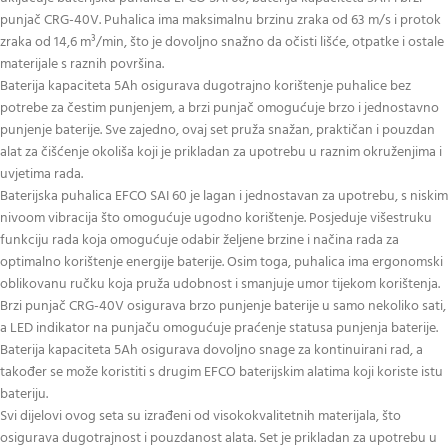
punjač CRG-40V. Puhalica ima maksimalnu brzinu zraka od 63 m/s i protok
zraka od 14,6 m³/min, što je dovoljno snažno da očisti lišće, otpatke i ostale
materijale s raznih površina.
Baterija kapaciteta 5Ah osigurava dugotrajno korištenje puhalice bez
potrebe za čestim punjenjem, a brzi punjač omogućuje brzo i jednostavno
punjenje baterije. Sve zajedno, ovaj set pruža snažan, praktičan i pouzdan
alat za čišćenje okoliša koji je prikladan za upotrebu u raznim okruženjima i
uvjetima rada.
Baterijska puhalica EFCO SAI 60 je lagan i jednostavan za upotrebu, s niskim
nivoom vibracija što omogućuje ugodno korištenje. Posjeduje višestruku
funkciju rada koja omogućuje odabir željene brzine i načina rada za
optimalno korištenje energije baterije. Osim toga, puhalica ima ergonomski
oblikovanu ručku koja pruža udobnost i smanjuje umor tijekom korištenja.
Brzi punjač CRG-40V osigurava brzo punjenje baterije u samo nekoliko sati,
a LED indikator na punjaču omogućuje praćenje statusa punjenja baterije.
Baterija kapaciteta 5Ah osigurava dovoljno snage za kontinuirani rad, a
također se može koristiti s drugim EFCO baterijskim alatima koji koriste istu
bateriju.
Svi dijelovi ovog seta su izrađeni od visokokvalitetnih materijala, što
osigurava dugotrajnost i pouzdanost alata. Set je prikladan za upotrebu u