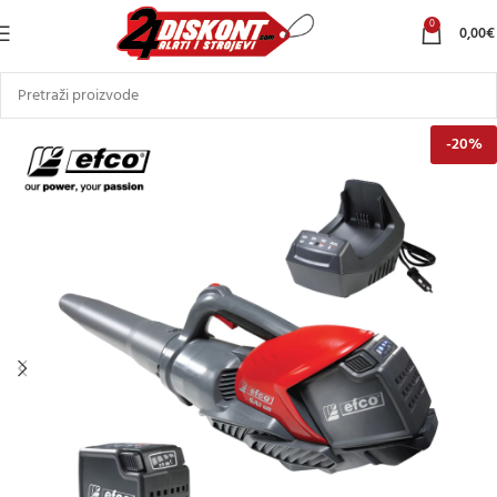
0
0,00
€
-20%