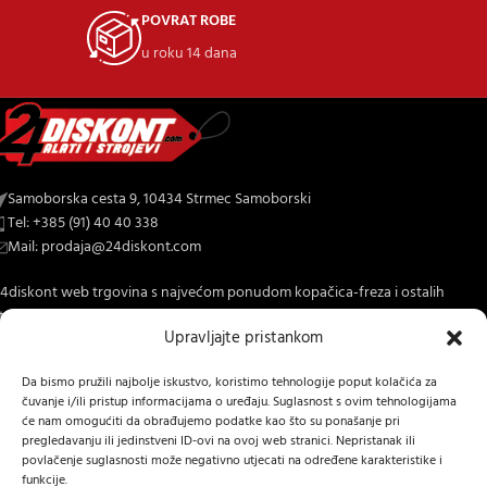
POVRAT ROBE
u roku 14 dana
Samoborska cesta 9, 10434 Strmec Samoborski
Tel: +385 (91) 40 40 338
Mail: prodaja@24diskont.com
4diskont web trgovina s najvećom ponudom kopačica-freza i ostalih
trojeva za dom i vrt.
Upravljajte pristankom
NOVO NA BLOGU
Da bismo pružili najbolje iskustvo, koristimo tehnologije poput kolačića za
čuvanje i/ili pristup informacijama o uređaju. Suglasnost s ovim tehnologijama
INFORMACIJE O KUPNJI
će nam omogućiti da obrađujemo podatke kao što su ponašanje pri
pregledavanju ili jedinstveni ID-ovi na ovoj web stranici. Nepristanak ili
OSTALE INFORMACIJE
povlačenje suglasnosti može negativno utjecati na određene karakteristike i
funkcije.