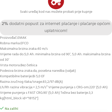
Svaki uređaj kod nas možete probati prije kupnje
2%
dodatni popust za internet plaćanje i plaćanje općom
uplatnicom!
Proizvođač:EMAK
Robna marka:EFCO
Maksimalna brzina zraka:40 m/s
Vrijeme rada do:5,0 Ah: minimalna brzina od 90′, 5,0 Ah: maksimalna brzina
od 30′
Vrsta motora:Bez četkica
Podesiva brzina zraka:da, posebna naredba (valjak)
Kompatibilne baterije:Bi 5,0 EF
Razina zvučnog tlaka/snage:83,2/97 dB(A)
Lh/Rh razina vibracija:< 2,5 m/s² Vrijeme punjenja s CRG-om:220' (5,0 Ah)
Vrijeme punjenja s FAST CRG:90' (5,0 Ah) Težina bez baterije:3,3
kg[html_block id="18152"]
Na zalihi