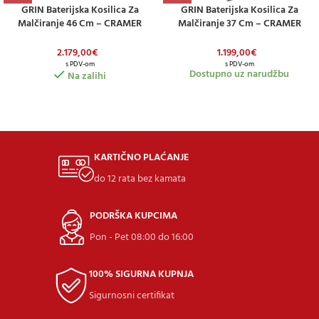
GRIN Baterijska Kosilica Za
GRIN Baterijska Kosilica Za
Malčiranje 46 Cm – CRAMER
Malčiranje 37 Cm – CRAMER
LITHIUM ION – Sa Pogonom
LITHIUM ION – Model Na Guranje
2.179,00
€
1.199,00
€
s PDV-om
s PDV-om
Dostupno uz narudžbu
Na zalihi
KARTIČNO PLAĆANJE
do 12 rata bez kamata
PODRŠKA KUPCIMA
Pon - Pet 08:00 do 16:00
100% SIGURNA KUPNJA
Sigurnosni certifikat