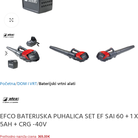
Klikni za uvećani prikaz
Početna
DOM I VRT
Baterijski vrtni alati
EFCO BATERIJSKA PUHALICA SET EF SAI 60 + 1 X
5AH + CRG -40V
Prethodno najniža cijena:
369,00
€