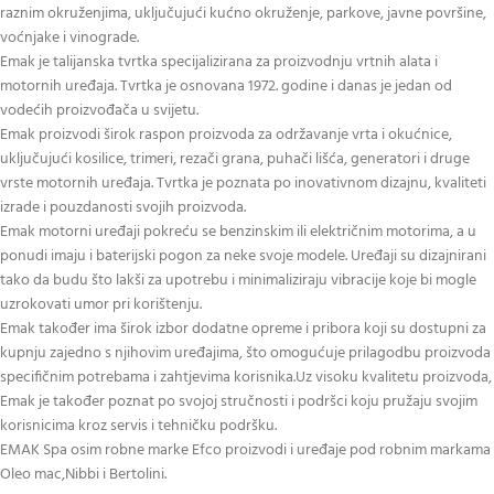
raznim okruženjima, uključujući kućno okruženje, parkove, javne površine,
voćnjake i vinograde.
Emak je talijanska tvrtka specijalizirana za proizvodnju vrtnih alata i
motornih uređaja. Tvrtka je osnovana 1972. godine i danas je jedan od
vodećih proizvođača u svijetu.
Emak proizvodi širok raspon proizvoda za održavanje vrta i okućnice,
uključujući kosilice, trimeri, rezači grana, puhači lišća, generatori i druge
vrste motornih uređaja. Tvrtka je poznata po inovativnom dizajnu, kvaliteti
izrade i pouzdanosti svojih proizvoda.
Emak motorni uređaji pokreću se benzinskim ili električnim motorima, a u
ponudi imaju i baterijski pogon za neke svoje modele. Uređaji su dizajnirani
tako da budu što lakši za upotrebu i minimaliziraju vibracije koje bi mogle
uzrokovati umor pri korištenju.
Emak također ima širok izbor dodatne opreme i pribora koji su dostupni za
kupnju zajedno s njihovim uređajima, što omogućuje prilagodbu proizvoda
specifičnim potrebama i zahtjevima korisnika.Uz visoku kvalitetu proizvoda,
Emak je također poznat po svojoj stručnosti i podršci koju pružaju svojim
korisnicima kroz servis i tehničku podršku.
EMAK Spa osim robne marke Efco proizvodi i uređaje pod robnim markama
Oleo mac,Nibbi i Bertolini.