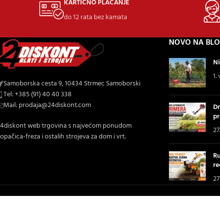
KARTIČNO PLAĆANJE
do 12 rata bez kamata
NOVO NA BL
Ni
1.
Samoborska cesta 9, 10434 Strmec Samoborski
Tel: +385 (91) 40 40 338
Mail: prodaja@24diskont.com
Dr
pr
4diskont web trgovina s najvećom ponudom
27
opačica-freza i ostalih strojeva za dom i vrt.
Ru
re
27