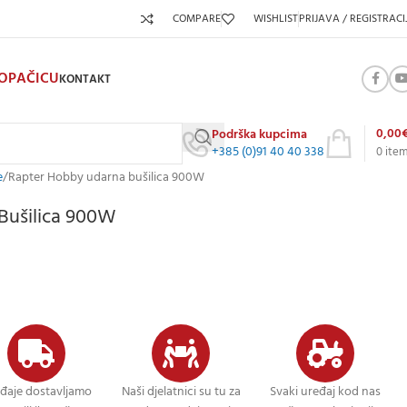
COMPARE
WISHLIST
PRIJAVA / REGISTRACI
KOPAČICU
KONTAKT
0,00
Podrška kupcima
+385 (0)91 40 40 338
0
ite
e
Rapter Hobby udarna bušilica 900W
Bušilica 900W
đaje dostavljamo
Naši djelatnici su tu za
Svaki uređaj kod nas