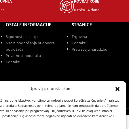
KUPNJA
POVRAT ROBE
kat
u roku 14 dana
OSTALE INFORMACIJE
STRANICE
Sigurnost plaćanja
Trgovina
Način podnošenja prigovora
Kontakt
potrošača
Prati svoju narudžbu
Privatnost podataka
Kontakt
Upravljajte pristankom
ili najbolje iskustvo, koristimo tehnologije poput kolačića za čuvanje i/ili pristup
a o uređaju. Suglasnost s ovim tehnologijama će nam omogućiti da obrađujemo
to su ponašanje pri pregledavanju ili jedinstveni ID-ovi na ovoj web stranici.
li povlačenje suglasnosti može negativno utjecati na određene karakteristike i