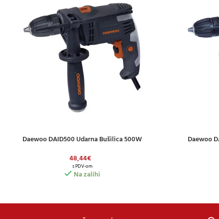
Daewoo DAID500 Udarna Bušilica 500W
Daewoo DA
DODAJ U KOŠARICU
DODAJ U KOŠAR
48,44
€
s PDV-om
Na zalihi