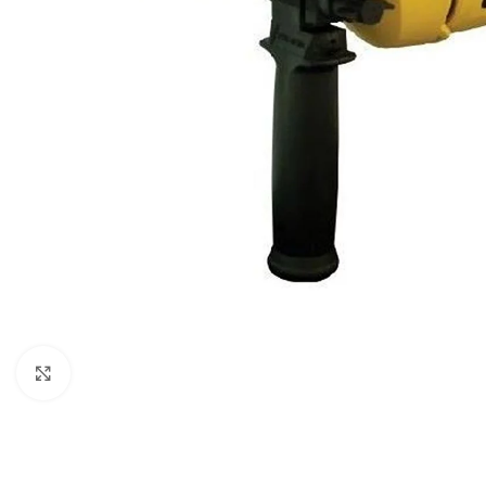
Klikni za uvećani prikaz