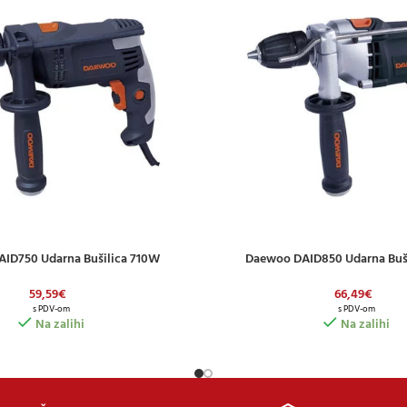
ID750 Udarna Bušilica 710W
Daewoo DAID850 Udarna Buš
ICU
DODAJ U KOŠARICU
59,59
€
66,49
€
s PDV-om
s PDV-om
Na zalihi
Na zalihi