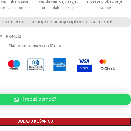
 vas ili ih možete
vas da vam daju savjet
možete probati prije
 preuzeti kod nas
prije odabira stroja
kupnje
za internet plaćanje i plaćanje općom uplatnicom!
0W – RR44212
Platite karticama na do 12 rata
Trebaš pomoć?
DODAJ U KOŠARICU