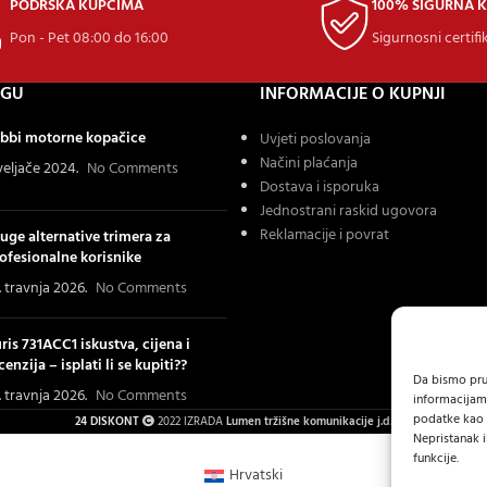
PODRŠKA KUPCIMA
100% SIGURNA 
Pon - Pet 08:00 do 16:00
Sigurnosni certifi
OGU
INFORMACIJE O KUPNJI
bbi motorne kopačice
Uvjeti poslovanja
Načini plaćanja
 veljače 2024.
No Comments
Dostava i isporuka
Jednostrani raskid ugovora
Reklamacije i povrat
uge alternative trimera za
ofesionalne korisnike
. travnja 2026.
No Comments
ris 731ACC1 iskustva, cijena i
cenzija – isplati li se kupiti??
Da bismo pruž
. travnja 2026.
No Comments
informacijam
podatke kao š
24 DISKONT
2022 IZRADA
Lumen tržišne komunikacije j.d.o.o.
.
Nepristanak i
funkcije.
Hrvatski