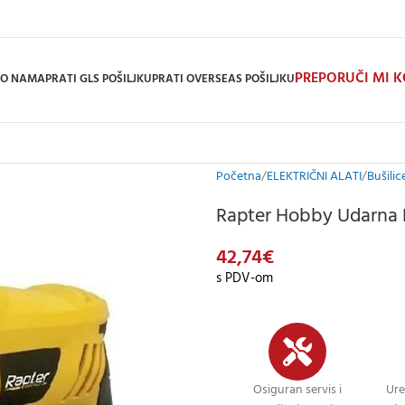
PREPORUČI MI 
O NAMA
PRATI GLS POŠILJKU
PRATI OVERSEAS POŠILJKU
Početna
ELEKTRIČNI ALATI
Bušilic
Rapter Hobby Udarna 
42,74
€
s PDV-om
Osiguran servis i
Ure