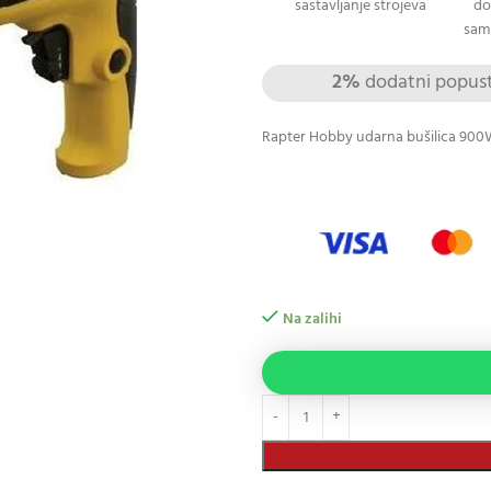
sastavljanje strojeva
do
sami
2%
dodatni popust 
Rapter Hobby udarna bušilica 90
Na zalihi