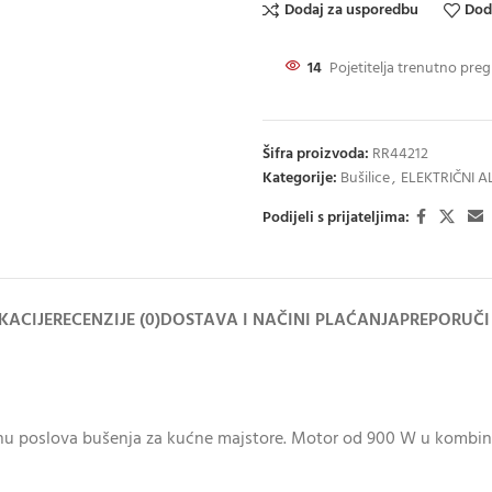
Dodaj za usporedbu
Dod
14
Pojetitelja trenutno preg
Šifra proizvoda:
RR44212
Kategorije:
Bušilice
,
ELEKTRIČNI A
Podijeli s prijateljima:
IKACIJE
RECENZIJE (0)
DOSTAVA I NAČINI PLAĆANJA
PREPORUČI
ćinu poslova bušenja za kućne majstore. Motor od 900 W u kombin