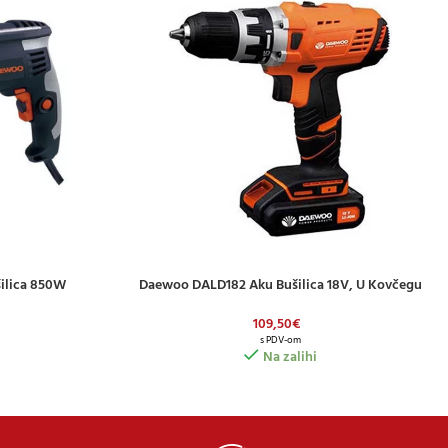
ilica 850W
Daewoo DALD182 Aku Bušilica 18V, U Kovčegu
DODAJ U KOŠARICU
109,50
€
s PDV-om
Na zalihi