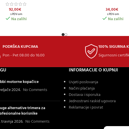
92,00
€
34,00
€
s PDV-om
s PDV-om
Na zalihi
Na zalihi
PODRŠKA KUPCIMA
100% SIGURNA 
Pon - Pet 08:00 do 16:00
Sigurnosni certifi
OGU
INFORMACIJE O KUPNJI
bbi motorne kopačice
Uvjeti poslovanja
Načini plaćanja
 veljače 2024.
No Comments
Dostava i isporuka
Jednostrani raskid ugovora
Reklamacije i povrat
uge alternative trimera za
ofesionalne korisnike
. travnja 2026.
No Comments