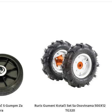
ač S Gumpm Za
Ruris Gumeni Kotači Set Sa Osovinama 500X12
DODAJ U KOŠARICU
ra
TG320