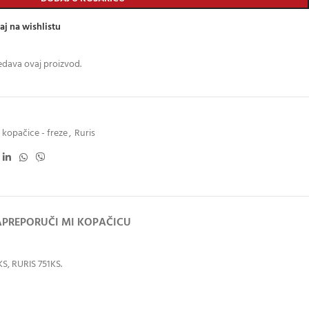
aj na wishlistu
edava ovaj proizvod.
kopačice - freze
,
Ruris
A
PREPORUČI MI KOPAČICU
S, RURIS 751KS.