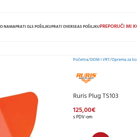
PREPORUČI MI 
O NAMA
PRATI GLS POŠILJKU
PRATI OVERSEAS POŠILJKU
Početna
DOM I VRT
Oprema za kop
Ruris Plug TS103
125,00
€
s PDV-om