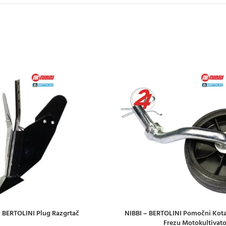
– BERTOLINI Plug Razgrtač
NIBBI – BERTOLINI Pomočni Kot
ICU
DODAJ U KOŠARICU
Frezu Motokultivato