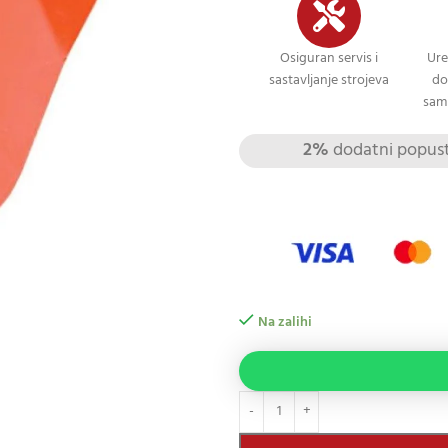
Osiguran servis i
Ure
sastavljanje strojeva
do
sami
2%
dodatni popust 
Na zalihi