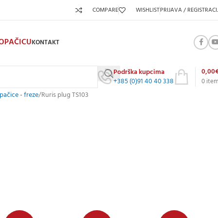
COMPARE
WISHLIST
PRIJAVA / REGISTRACI
KOPAČICU
KONTAKT
0,00
Podrška kupcima
+385 (0)91 40 40 338
0
ite
ačice - freze
Ruris plug TS103