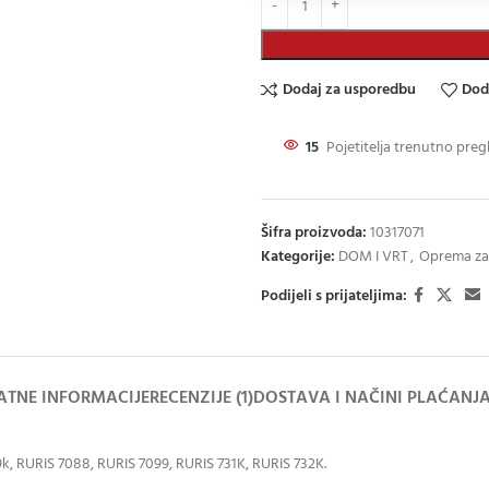
Dodaj za usporedbu
Dod
15
Pojetitelja trenutno preg
Šifra proizvoda:
10317071
Kategorije:
DOM I VRT
,
Oprema za 
Podijeli s prijateljima:
TNE INFORMACIJE
RECENZIJE (1)
DOSTAVA I NAČINI PLAĆANJ
 RURIS 7088, RURIS 7099, RURIS 731K, RURIS 732K.