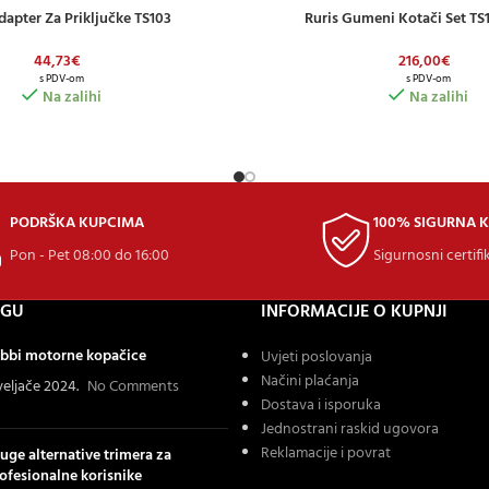
dapter Za Priključke TS103
Ruris Gumeni Kotači Set TS
ICU
DODAJ U KOŠARICU
44,73
€
216,00
€
s PDV-om
s PDV-om
Na zalihi
Na zalihi
PODRŠKA KUPCIMA
100% SIGURNA 
Pon - Pet 08:00 do 16:00
Sigurnosni certifi
OGU
INFORMACIJE O KUPNJI
bbi motorne kopačice
Uvjeti poslovanja
Načini plaćanja
 veljače 2024.
No Comments
Dostava i isporuka
Jednostrani raskid ugovora
Reklamacije i povrat
uge alternative trimera za
ofesionalne korisnike