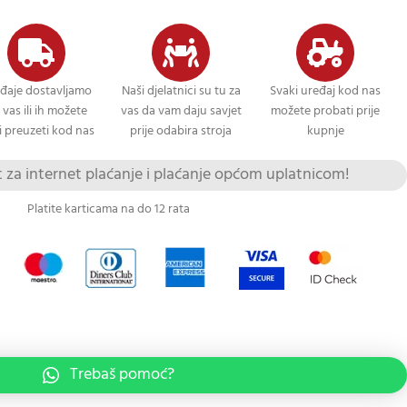
đaje dostavljamo
Naši djelatnici su tu za
Svaki uređaj kod nas
 vas ili ih možete
vas da vam daju savjet
možete probati prije
 preuzeti kod nas
prije odabira stroja
kupnje
za internet plaćanje i plaćanje općom uplatnicom!
Platite karticama na do 12 rata
Trebaš pomoć?