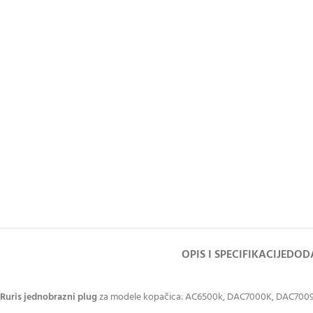
OPIS I SPECIFIKACIJE
DODA
Ruris jednobrazni plug
za modele kopačica: AC6500k, DAC7000K, DAC7009k,