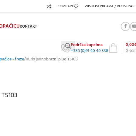
COMPARE
WISHLIST
PRIJAVA / REGISTRACI
KOPAČICU
KONTAKT
0,00
Podrška kupcima
+385 (0)91 40 40 338
0
ite
ačice - freze
Ruris jednobrazni plug TS103
 TS103