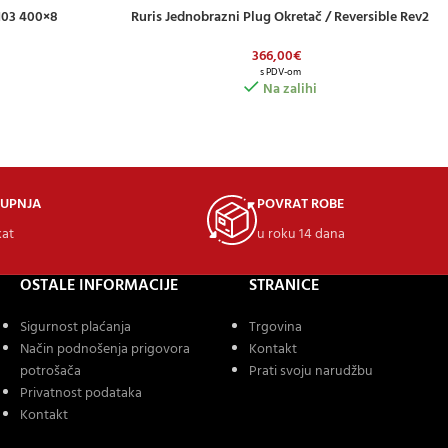
103 400×8
Ruris Jednobrazni Plug Okretač / Reversible Rev2
DODAJ U KOŠARICU
366,00
€
s PDV-om
Na zalihi
KUPNJA
POVRAT ROBE
kat
u roku 14 dana
OSTALE INFORMACIJE
STRANICE
Sigurnost plaćanja
Trgovina
Način podnošenja prigovora
Kontakt
potrošača
Prati svoju narudžbu
Privatnost podataka
Kontakt