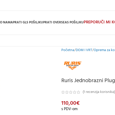
PREPORUČI MI 
O NAMA
PRATI GLS POŠILJKU
PRATI OVERSEAS POŠILJKU
Početna
DOM I VRT
Oprema za kop
Ruris Jednobrazni Plug
(
1
recenzija korisnika)
110,00
€
s PDV-om