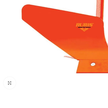
Klikni za uvećani prikaz