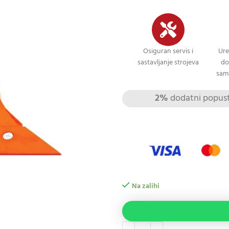
Osiguran servis i
Ure
sastavljanje strojeva
do
sami
2%
dodatni popust 
Na zalihi