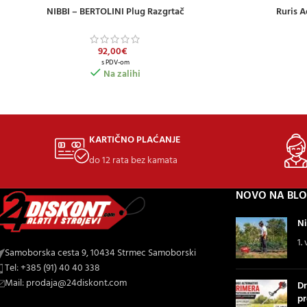
NIBBI – BERTOLINI Plug Razgrtač
Ruris A
DODAJ U KOŠARICU
DODAJ U KOŠAR
92,00
€
s PDV-om
Na zalihi
KARTIČNO PLAĆANJE
do 12 rata bez kamata
NOVO NA BL
Ni
1.
Samoborska cesta 9, 10434 Strmec Samoborski
Tel: +385 (91) 40 40 338
Mail: prodaja@24diskont.com
Dr
pr