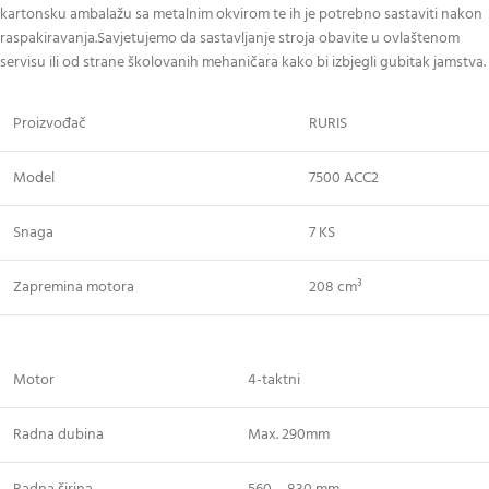
kartonsku ambalažu sa metalnim okvirom te ih je potrebno sastaviti nakon
raspakiravanja.Savjetujemo da sastavljanje stroja obavite u ovlaštenom
servisu ili od strane školovanih mehaničara kako bi izbjegli gubitak jamstva.
Proizvođač
RURIS
Model
7500 ACC2
Snaga
7 KS
Zapremina motora
208 cm³
Motor
4-taktni
Radna dubina
Max. 290mm