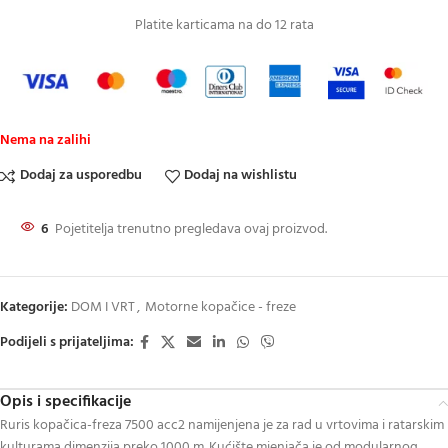
Platite karticama na do 12 rata
Nema na zalihi
Dodaj za usporedbu
Dodaj na wishlistu
6
Pojetitelja trenutno pregledava ovaj proizvod.
Kategorije:
DOM I VRT
,
Motorne kopačice - freze
Podijeli s prijateljima:
Opis i specifikacije
Ruris kopačica-freza 7500 acc2 namijenjena je za rad u vrtovima i ratarskim
kulturama dimenzija preko 1000 m. Kućište mjenjača je od modularnog