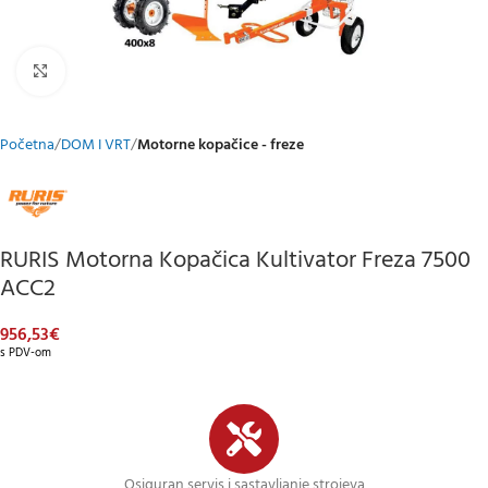
Klikni za uvećani prikaz
Početna
DOM I VRT
Motorne kopačice - freze
RURIS Motorna Kopačica Kultivator Freza 7500
ACC2
956,53
€
s PDV-om
Osiguran servis i sastavljanje strojeva