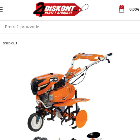
0
0,00
€
SOLD OUT