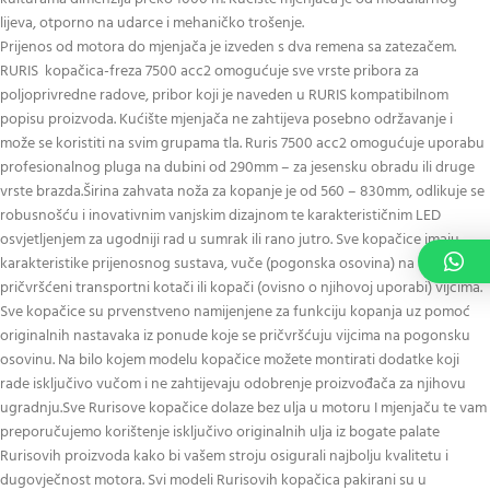
lijeva, otporno na udarce i mehaničko trošenje.
Prijenos od motora do mjenjača je izveden s dva remena sa zatezačem.
RURIS kopačica-freza 7500 acc2 omogućuje sve vrste pribora za
poljoprivredne radove, pribor koji je naveden u RURIS kompatibilnom
popisu proizvoda. Kućište mjenjača ne zahtijeva posebno održavanje i
može se koristiti na svim grupama tla. Ruris 7500 acc2 omogućuje uporabu
profesionalnog pluga na dubini od 290mm – za jesensku obradu ili druge
vrste brazda.Širina zahvata noža za kopanje je od 560 – 830mm, odlikuje se
robusnošću i inovativnim vanjskim dizajnom te karakterističnim LED
osvjetljenjem za ugodniji rad u sumrak ili rano jutro. Sve kopačice imaju
karakteristike prijenosnog sustava, vuče (pogonska osovina) na koju su
pričvršćeni transportni kotači ili kopači (ovisno o njihovoj uporabi) vijcima.
Sve kopačice su prvenstveno namijenjene za funkciju kopanja uz pomoć
originalnih nastavaka iz ponude koje se pričvršćuju vijcima na pogonsku
osovinu. Na bilo kojem modelu kopačice možete montirati dodatke koji
rade isključivo vučom i ne zahtijevaju odobrenje proizvođača za njihovu
ugradnju.Sve Rurisove kopačice dolaze bez ulja u motoru I mjenjaču te vam
preporučujemo korištenje isključivo originalnih ulja iz bogate palate
Rurisovih proizvoda kako bi vašem stroju osigurali najbolju kvalitetu i
dugovječnost motora. Svi modeli Rurisovih kopačica pakirani su u