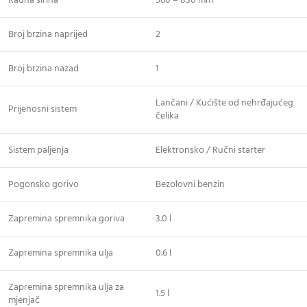
Radna širina
560 – 830 mm
Broj brzina naprijed
2
Broj brzina nazad
1
Lančani / Kućište od nehrđajućeg
Prijenosni sistem
čelika
Sistem paljenja
Elektronsko / Ručni starter
Pogonsko gorivo
Bezolovni benzin
Zapremina spremnika goriva
3.0 l
Zapremina spremnika ulja
0.6 l
Zapremina spremnika ulja za
1.5 l
mjenjač