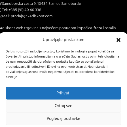
Samoborska cesta 9, 10434 Strmec Samoborski
Tel: +385 (91) 40 40 338
Mail: prodaja@24diskont.com
4diskont web trgovina s najvećom ponudom kopačica-freza i ostalih
trojeva za dom i vrt.
Upravljajte pristankom
NOVO NA BLOGU
Da bismo pružili najbolje iskustvo, koristimo tehnologije poput kolačića za
čuvanje i/ili pristup informacijama o uređaju. Suglasnost s ovim tehnologijama
INFORMACIJE O KUPNJI
će nam omogućiti da obrađujemo podatke kao što su ponašanje pri
pregledavanju ili jedinstveni ID-ovi na ovoj web stranici. Nepristanak ili
OSTALE INFORMACIJE
povlačenje suglasnosti može negativno utjecati na određene karakteristike i
funkcije.
STRANICE
24 DISKONT
2022 IZRADA
Lumen tržišne komunikacije j.d.o.o.
.
Prihvati
Hrvatski
Odbij sve
Pogledaj postavke
RURIS motorna kopačica
Nema
956,53
€
0