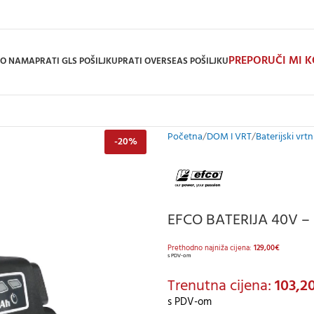
PREPORUČI MI 
O NAMA
PRATI GLS POŠILJKU
PRATI OVERSEAS POŠILJKU
Početna
DOM I VRT
Baterijski vrtni
-20%
EFCO BATERIJA 40V – B
Prethodno najniža cijena:
129,00
€
s PDV-om
Trenutna cijena:
103,2
s PDV-om