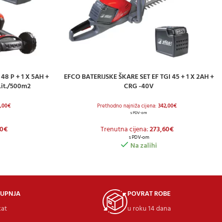
48 P + 1 X 5AH +
EFCO BATERIJSKE ŠKARE SET EF TGI 45 + 1 X 2AH +
DODAJ U KOŠARICU
it./500m2
CRG -40V
,00
€
Prethodno najniža cijena:
342,00
€
s PDV-om
0
€
Trenutna cijena:
273,60
€
s PDV-om
Na zalihi
KUPNJA
POVRAT ROBE
kat
u roku 14 dana