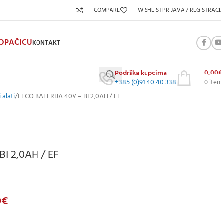
COMPARE
WISHLIST
PRIJAVA / REGISTRACI
KOPAČICU
KONTAKT
0,00
Podrška kupcima
+385 (0)91 40 40 338
0
ite
 alati
EFCO BATERIJA 40V – BI 2,0AH / EF
I 2,0AH / EF
0
€