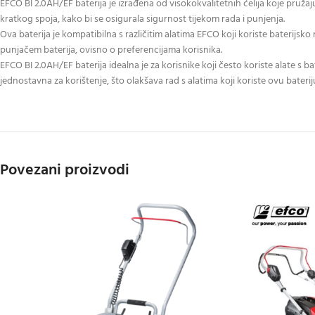
EFCO BI 2.0AH/EF baterija je izrađena od visokokvalitetnih ćelija koje pružaj
kratkog spoja, kako bi se osigurala sigurnost tijekom rada i punjenja.
Ova baterija je kompatibilna s različitim alatima EFCO koji koriste baterijsko
punjačem baterija, ovisno o preferencijama korisnika.
EFCO BI 2.0AH/EF baterija idealna je za korisnike koji često koriste alate s 
jednostavna za korištenje, što olakšava rad s alatima koji koriste ovu baterij
Povezani proizvodi