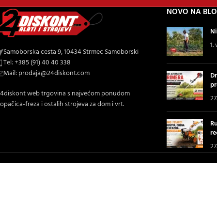
NOVO NA BL
Ni
1.
Samoborska cesta 9, 10434 Strmec Samoborski
Tel: +385 (91) 40 40 338
Mail: prodaja@24diskont.com
Dr
pr
4diskont web trgovina s najvećom ponudom
27
opačica-freza i ostalih strojeva za dom i vrt.
Ru
re
27