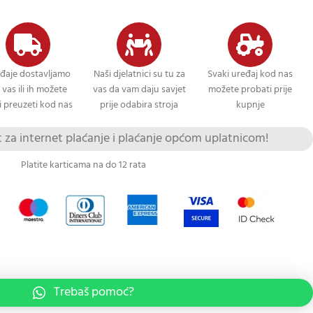
đaje dostavljamo
Naši djelatnici su tu za
Svaki uređaj kod nas
 vas ili ih možete
vas da vam daju savjet
možete probati prije
 preuzeti kod nas
prije odabira stroja
kupnje
za internet plaćanje i plaćanje općom uplatnicom!
Platite karticama na do 12 rata
Trebaš pomoć?