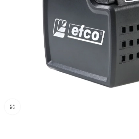
Klikni za uvećani prikaz