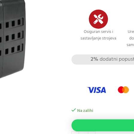
Osiguran servis i
Ure
sastavljanje strojeva
do
sami
2%
dodatni popust 
Na zalihi