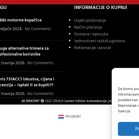
OGU
INFORMACIJE O KUPNJI
bbi motorne kopačice
Uvjeti poslovanja
Načini plaćanja
 veljače 2024.
No Comments
Dostava i isporuka
Jednostrani raskid ugovora
Reklamacije i povrat
uge alternative trimera za
ofesionalne korisnike
. travnja 2026.
No Comments
ris 731ACC1 iskustva, cijena i
cenzija – isplati li se kupiti??
Da bismo pruž
. travnja 2026.
No Comments
informacijam
podatke kao š
24 DISKONT
2022 IZRADA
Lumen tržišne komunikacije j.d.o.o.
.
Nepristanak i
funkcije.
Hrvatski
P