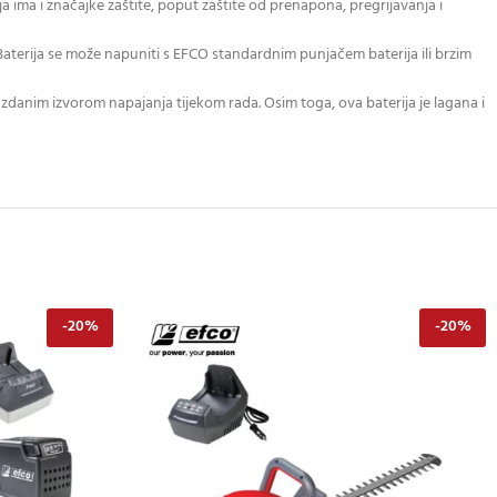
a ima i značajke zaštite, poput zaštite od prenapona, pregrijavanja i
e. Baterija se može napuniti s EFCO standardnim punjačem baterija ili brzim
pouzdanim izvorom napajanja tijekom rada. Osim toga, ova baterija je lagana i
-20%
-20%