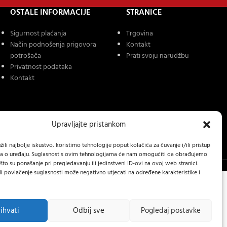
OSTALE INFORMACIJE
STRANICE
Sigurnost plaćanja
Trgovina
Način podnošenja prigovora
Kontakt
potrošača
Prati svoju narudžbu
Privatnost podataka
Kontakt
Upravljajte pristankom
ili najbolje iskustvo, koristimo tehnologije poput kolačića za čuvanje i/ili pristup
a o uređaju. Suglasnost s ovim tehnologijama će nam omogućiti da obrađujemo
to su ponašanje pri pregledavanju ili jedinstveni ID-ovi na ovoj web stranici.
li povlačenje suglasnosti može negativno utjecati na određene karakteristike i
rihvati
Odbij sve
Pogledaj postavke