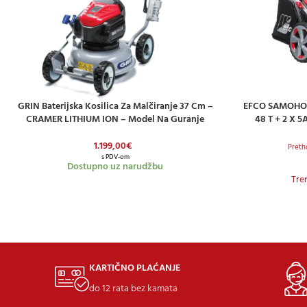
GRIN Baterijska Kosilica Za Malčiranje 37 Cm –
EFCO SAMOHOD
DODAJ U KOŠARICU
DODAJ U KOŠAR
CRAMER LITHIUM ION – Model Na Guranje
48 T + 2 X 
1.199,00
€
Preth
s PDV-om
Dostupno uz narudžbu
Tre
KARTIČNO PLAĆANJE
do 12 rata bez kamata