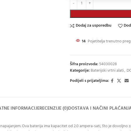
Dodaj za usporedbu
Dod
14
Pojetitelja trenutno preg
Šifra proizvoda:
54030028
Kategorije:
Baterijski vrtni alati
,
DO
Podijeli s prijateljima:
TNE INFORMACIJE
RECENZIJE (0)
DOSTAVA I NAČINI PLAĆANJ
napajanjem. Ova baterija ima kapacitet od 2.0 ampera-sati, što je dovoljno za 