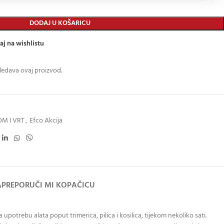
DODAJ U KOŠARICU
aj na wishlistu
ledava ovaj proizvod.
M I VRT
,
Efco Akcija
A
PREPORUČI MI KOPAČICU
upotrebu alata poput trimerica, pilica i kosilica, tijekom nekoliko sati.