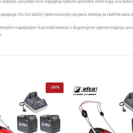
u stabilan i pouzdan izvor napajanja tijekom upotrebe. Osim toga, ova baterij
 napajanje, što čini lakšim i jednostavnijim zamjenu baterija za različite alat
baterijskim napajanjem i koji traže bateriju s dugotrajnim vijekom trajanja i 
u.
-20%