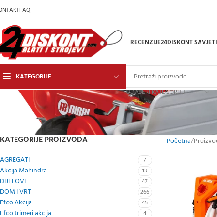
ONTAKT
FAQ
RECENZIJE
24DISKONT SAVJETI
KATEGORIJE
ODABERI KATEGORIJU
KATEGORIJE PROIZVODA
Početna
Proizvo
AGREGATI
7
Akcija Mahindra
13
DIJELOVI
47
DOM I VRT
266
Efco Akcija
45
Efco trimeri akcija
4