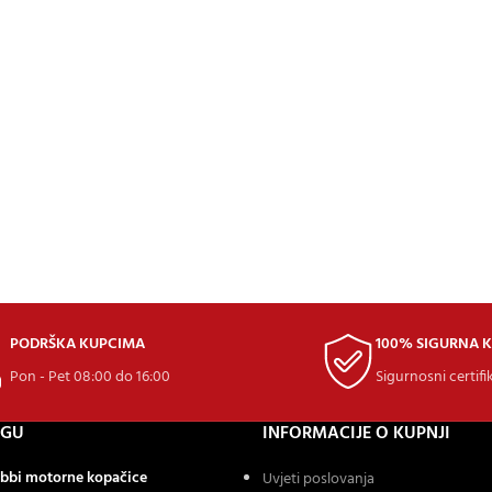
PODRŠKA KUPCIMA
100% SIGURNA 
Pon - Pet 08:00 do 16:00
Sigurnosni certifi
OGU
INFORMACIJE O KUPNJI
bbi motorne kopačice
Uvjeti poslovanja