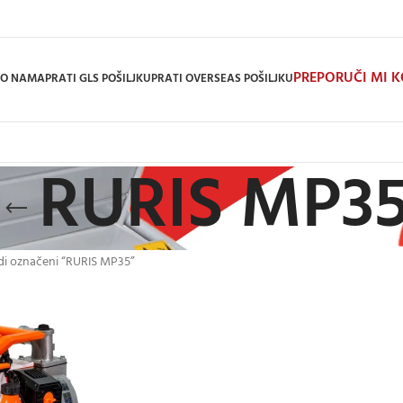
PREPORUČI MI 
O NAMA
PRATI GLS POŠILJKU
PRATI OVERSEAS POŠILJKU
RURIS MP3
di označeni “RURIS MP35”