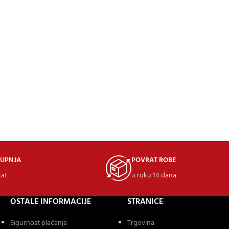
KUPNJA
POVRAT ROBE
kat
u roku 14 dana
OSTALE INFORMACIJE
STRANICE
Sigurnost plaćanja
Trgovina