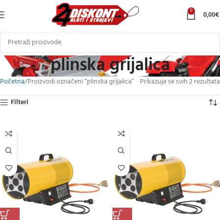
0
0,00
€
plinska grijalica
Početna
Proizvodi označeni “plinska grijalica”
Prikazuje se svih 2 rezultata
Filteri