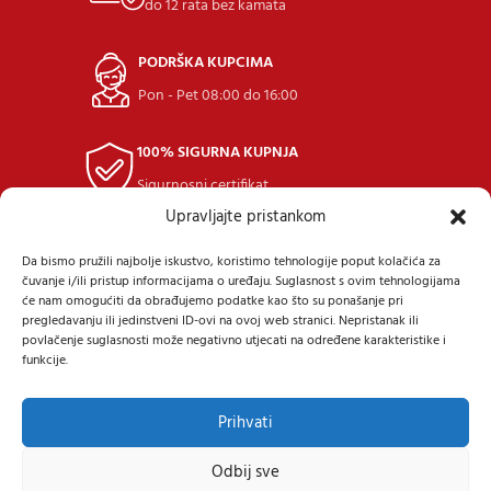
do 12 rata bez kamata
PODRŠKA KUPCIMA
Pon - Pet 08:00 do 16:00
100% SIGURNA KUPNJA
Sigurnosni certifikat
Upravljajte pristankom
POVRAT ROBE
Da bismo pružili najbolje iskustvo, koristimo tehnologije poput kolačića za
u roku 14 dana
čuvanje i/ili pristup informacijama o uređaju. Suglasnost s ovim tehnologijama
će nam omogućiti da obrađujemo podatke kao što su ponašanje pri
pregledavanju ili jedinstveni ID-ovi na ovoj web stranici. Nepristanak ili
povlačenje suglasnosti može negativno utjecati na određene karakteristike i
funkcije.
Prihvati
Samoborska cesta 9, 10434 Strmec Samoborski
Tel: +385 (91) 40 40 338
Mail: prodaja@24diskont.com
Odbij sve