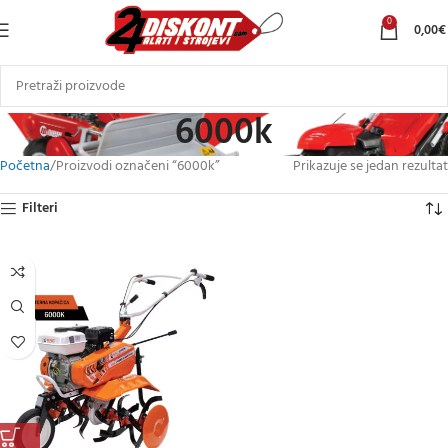
0
0,00
€
6000k
Početna
Proizvodi označeni “6000k”
Prikazuje se jedan rezultat
Filteri