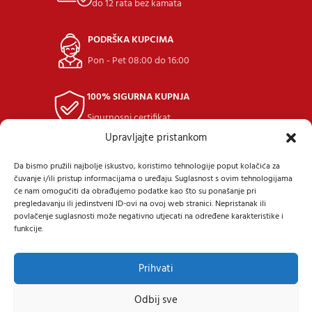
do 12 rata bez kamata
PODRŠKA KUPCIMA
Pon - Pet 08:00 do 16:00
100% SIGURNA KUPNJA
Sigurnosni certifikat
Upravljajte pristankom
POVRAT ROBE
Da bismo pružili najbolje iskustvo, koristimo tehnologije poput kolačića za
u roku 14 dana
čuvanje i/ili pristup informacijama o uređaju. Suglasnost s ovim tehnologijama
će nam omogućiti da obrađujemo podatke kao što su ponašanje pri
pregledavanju ili jedinstveni ID-ovi na ovoj web stranici. Nepristanak ili
povlačenje suglasnosti može negativno utjecati na određene karakteristike i
funkcije.
Prihvati
Samoborska cesta 9, 10434 Strmec Samoborski
Tel: +385 (91) 40 40 338
Mail: prodaja@24diskont.com
Odbij sve