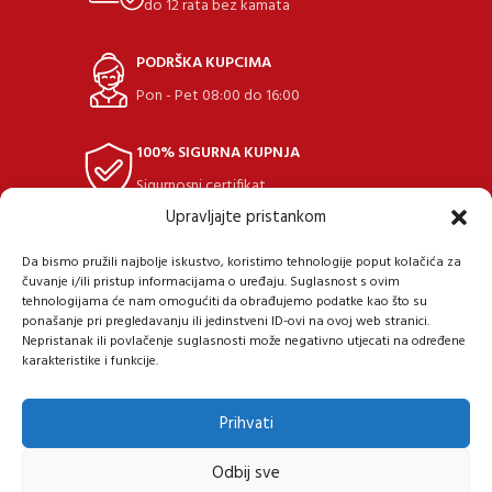
do 12 rata bez kamata
PODRŠKA KUPCIMA
Pon - Pet 08:00 do 16:00
100% SIGURNA KUPNJA
Sigurnosni certifikat
Upravljajte pristankom
POVRAT ROBE
Da bismo pružili najbolje iskustvo, koristimo tehnologije poput kolačića za
u roku 14 dana
čuvanje i/ili pristup informacijama o uređaju. Suglasnost s ovim
tehnologijama će nam omogućiti da obrađujemo podatke kao što su
ponašanje pri pregledavanju ili jedinstveni ID-ovi na ovoj web stranici.
Nepristanak ili povlačenje suglasnosti može negativno utjecati na određene
karakteristike i funkcije.
Prihvati
Samoborska cesta 9, 10434 Strmec Samoborski
Tel: +385 (91) 40 40 338
Mail: prodaja@24diskont.com
Odbij sve