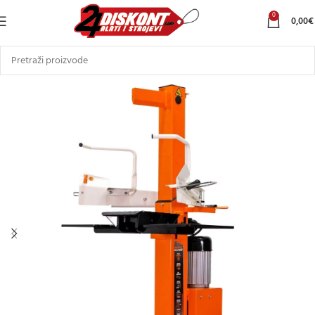
0
0,00
€