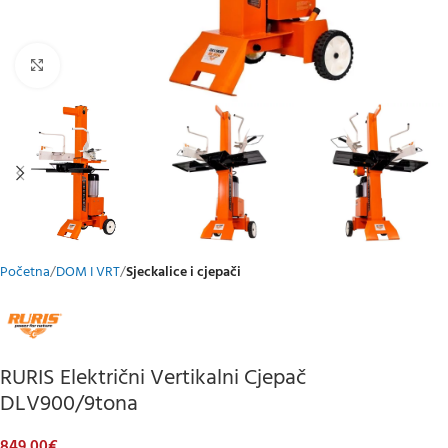
Klikni za uvećani prikaz
Početna
DOM I VRT
Sjeckalice i cjepači
RURIS Električni Vertikalni Cjepač
DLV900/9tona
849,00
€