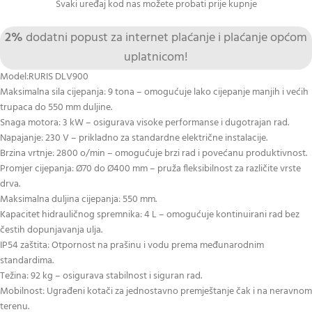
Svaki uređaj kod nas možete probati prije kupnje
2%
dodatni popust za internet plaćanje i plaćanje općom
uplatnicom!
Model:RURIS DLV900
Maksimalna sila cijepanja: 9 tona – omogućuje lako cijepanje manjih i većih
trupaca do 550 mm duljine.
Snaga motora: 3 kW – osigurava visoke performanse i dugotrajan rad.
Napajanje: 230 V – prikladno za standardne električne instalacije.
Brzina vrtnje: 2800 o/min – omogućuje brzi rad i povećanu produktivnost.
Promjer cijepanja: Ø70 do Ø400 mm – pruža fleksibilnost za različite vrste
drva.
Maksimalna duljina cijepanja: 550 mm.
Kapacitet hidrauličnog spremnika: 4 L – omogućuje kontinuirani rad bez
čestih dopunjavanja ulja.
IP54 zaštita: Otpornost na prašinu i vodu prema međunarodnim
standardima.
Težina: 92 kg – osigurava stabilnost i siguran rad.
Mobilnost: Ugrađeni kotači za jednostavno premještanje čak i na neravnom
terenu.