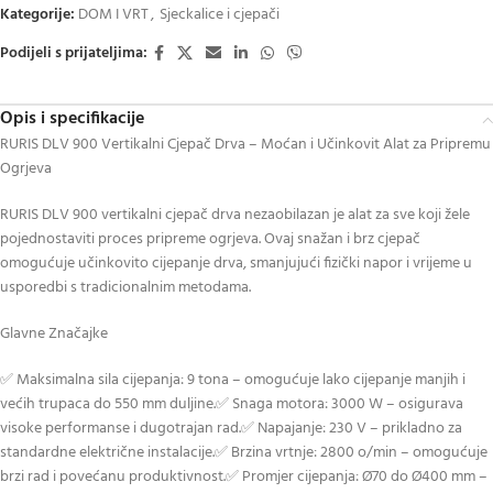
Kategorije:
DOM I VRT
,
Sjeckalice i cjepači
Podijeli s prijateljima:
Opis i specifikacije
RURIS DLV 900 Vertikalni Cjepač Drva – Moćan i Učinkovit Alat za Pripremu
Ogrjeva
RURIS DLV 900 vertikalni cjepač drva nezaobilazan je alat za sve koji žele
pojednostaviti proces pripreme ogrjeva. Ovaj snažan i brz cjepač
omogućuje učinkovito cijepanje drva, smanjujući fizički napor i vrijeme u
usporedbi s tradicionalnim metodama.
Glavne Značajke
✅ Maksimalna sila cijepanja: 9 tona – omogućuje lako cijepanje manjih i
većih trupaca do 550 mm duljine.✅ Snaga motora: 3000 W – osigurava
visoke performanse i dugotrajan rad.✅ Napajanje: 230 V – prikladno za
standardne električne instalacije.✅ Brzina vrtnje: 2800 o/min – omogućuje
brzi rad i povećanu produktivnost.✅ Promjer cijepanja: Ø70 do Ø400 mm –