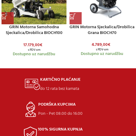
GRIN Motorna Samohodna
GRIN Motorna Sjeckalica/drobilica
Sjeckalica/drobilica BIOCH100
Grana BIOCH70
DRIVE
4.789,00
€
17.179,00
€
s PDV-om
s PDV-om
Dostupno uz narudžbu
Dostupno uz narudžbu
KARTIČNO PLAĆANJE
do 12 rata bez kamata
PODRŠKA KUPCIMA
Pon - Pet 08:00 do 16:00
100% SIGURNA KUPNJA