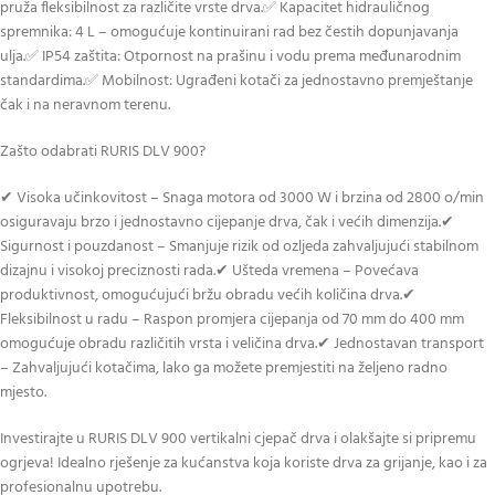
pruža fleksibilnost za različite vrste drva.✅ Kapacitet hidrauličnog
spremnika: 4 L – omogućuje kontinuirani rad bez čestih dopunjavanja
ulja.✅ IP54 zaštita: Otpornost na prašinu i vodu prema međunarodnim
standardima.✅ Mobilnost: Ugrađeni kotači za jednostavno premještanje
čak i na neravnom terenu.
Zašto odabrati RURIS DLV 900?
✔ Visoka učinkovitost – Snaga motora od 3000 W i brzina od 2800 o/min
osiguravaju brzo i jednostavno cijepanje drva, čak i većih dimenzija.✔
Sigurnost i pouzdanost – Smanjuje rizik od ozljeda zahvaljujući stabilnom
dizajnu i visokoj preciznosti rada.✔ Ušteda vremena – Povećava
produktivnost, omogućujući bržu obradu većih količina drva.✔
Fleksibilnost u radu – Raspon promjera cijepanja od 70 mm do 400 mm
omogućuje obradu različitih vrsta i veličina drva.✔ Jednostavan transport
– Zahvaljujući kotačima, lako ga možete premjestiti na željeno radno
mjesto.
Investirajte u RURIS DLV 900 vertikalni cjepač drva i olakšajte si pripremu
ogrjeva! Idealno rješenje za kućanstva koja koriste drva za grijanje, kao i za
profesionalnu upotrebu.