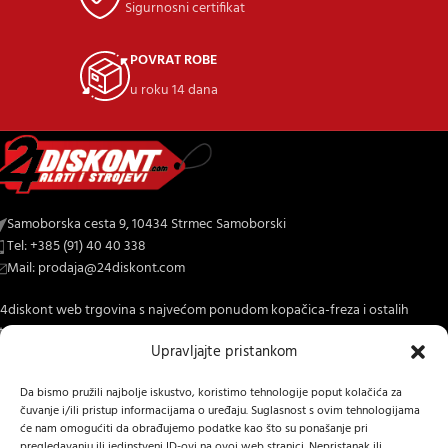
Sigurnosni certifikat
POVRAT ROBE
u roku 14 dana
Samoborska cesta 9, 10434 Strmec Samoborski
Tel: +385 (91) 40 40 338
Mail: prodaja@24diskont.com
4diskont web trgovina s najvećom ponudom kopačica-freza i ostalih
trojeva za dom i vrt.
Upravljajte pristankom
NOVO NA BLOGU
Da bismo pružili najbolje iskustvo, koristimo tehnologije poput kolačića za
čuvanje i/ili pristup informacijama o uređaju. Suglasnost s ovim tehnologijama
INFORMACIJE O KUPNJI
će nam omogućiti da obrađujemo podatke kao što su ponašanje pri
pregledavanju ili jedinstveni ID-ovi na ovoj web stranici. Nepristanak ili