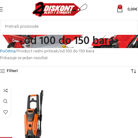
0
0,00
€
od 100 do 150 bara
Početna
Product radni-pritisak
od 100 do 150 bara
Prikazuje se jedan rezultat
Filteri