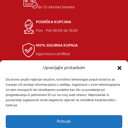
do 12 rata bez kamata
PODRŠKA KUPCIMA
Pon - Pet 08:00 do 16:00
100% SIGURNA KUPNJA
Sigurnosni certifikat
Upravljajte pristankom
POVRAT ROBE
u roku 14 dana
Da bismo pružili najbolje iskustvo, koristimo tehnologije poput kolačića za
čuvanje i/ili pristup informacijama o uređaju. Suglasnost s ovim tehnologijama
će nam omogućiti da obrađujemo podatke kao što su ponašanje pri
pregledavanju ili jedinstveni ID-ovi na ovoj web stranici. Nepristanak ili
povlačenje suglasnosti može negativno utjecati na određene karakteristike i
funkcije.
Samoborska cesta 9, 10434 Strmec Samoborski
Prihvati
Tel: +385 (91) 40 40 338