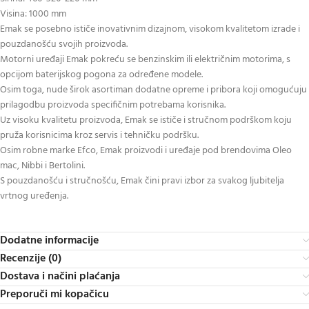
Visina: 1000 mm
Emak se posebno ističe inovativnim dizajnom, visokom kvalitetom izrade i
pouzdanošću svojih proizvoda.
Motorni uređaji Emak pokreću se benzinskim ili električnim motorima, s
opcijom baterijskog pogona za određene modele.
Osim toga, nude širok asortiman dodatne opreme i pribora koji omogućuju
prilagodbu proizvoda specifičnim potrebama korisnika.
Uz visoku kvalitetu proizvoda, Emak se ističe i stručnom podrškom koju
pruža korisnicima kroz servis i tehničku podršku.
Osim robne marke Efco, Emak proizvodi i uređaje pod brendovima Oleo
mac, Nibbi i Bertolini.
S pouzdanošću i stručnošću, Emak čini pravi izbor za svakog ljubitelja
vrtnog uređenja.
Dodatne informacije
Recenzije (0)
Dostava i načini plaćanja
Preporuči mi kopačicu