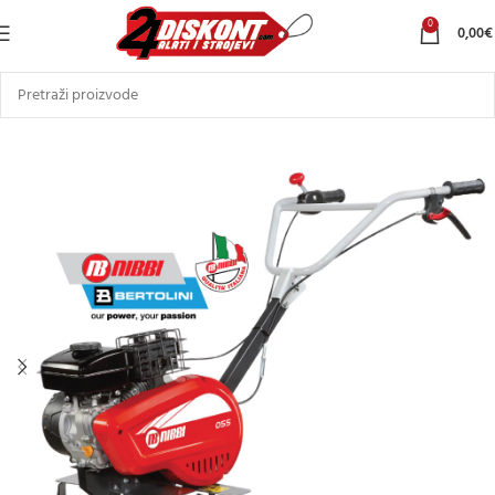
0
0,00
€