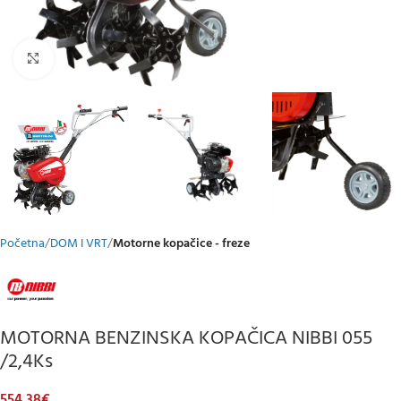
Klikni za uvećani prikaz
Početna
DOM I VRT
Motorne kopačice - freze
MOTORNA BENZINSKA KOPAČICA NIBBI 055
/2,4Ks
554,38
€