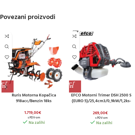
Povezani proizvodi
Ruris Motorna Kopačica
EFCO Motorni Trimer DSH 2500 S
918acc/benzin 18ks
(EURO 5)/25,4cm3/0,9kW/1,2ks-
Promjer Cijevi 26mm
1.719,00
€
269,00
€
s PDV-om
s PDV-om
Na zalihi
Na zalihi