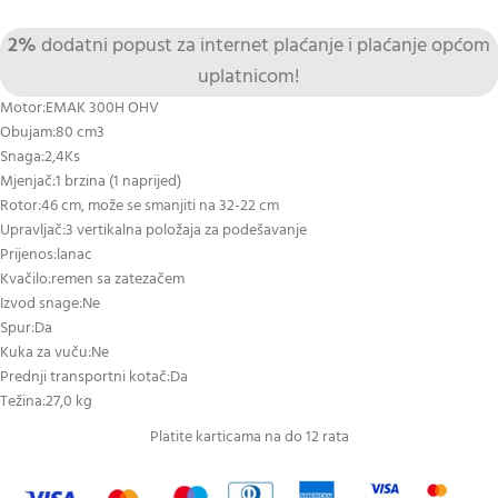
2%
dodatni popust za internet plaćanje i plaćanje općom
uplatnicom!
Motor:EMAK 300H OHV
Obujam:80 cm3
Snaga:2,4Ks
Mjenjač:1 brzina (1 naprijed)
Rotor:46 cm, može se smanjiti na 32-22 cm
Upravljač:3 vertikalna položaja za podešavanje
Prijenos:lanac
Kvačilo:remen sa zatezačem
Izvod snage:Ne
Spur:Da
Kuka za vuču:Ne
Prednji transportni kotač:Da
Težina:27,0 kg
Platite karticama na do 12 rata