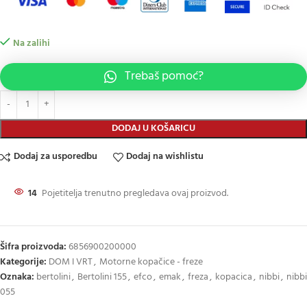
Na zalihi
Trebaš pomoć?
DODAJ U KOŠARICU
Dodaj za usporedbu
Dodaj na wishlistu
14
Pojetitelja trenutno pregledava ovaj proizvod.
Šifra proizvoda:
6856900200000
Kategorije:
DOM I VRT
,
Motorne kopačice - freze
Oznaka:
bertolini
,
Bertolini 155
,
efco
,
emak
,
freza
,
kopacica
,
nibbi
,
nibbi
055