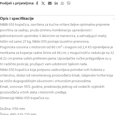
Podijeli s prijateljima:
Opis i specifikacije
NIBBI 055 kopačica, savršena za kućne vrtlare željne optimalne pripreme
površina za sadnju, pruža iznimnu kombinaciju upravljivosti i
jednostavnosti upotrebe. S lakoćom se manevrira, a zahvaljujući maloj
težini od samo 27 kg, Nibbi 055 postaje izuzetno prenosiva.
Pogonska osovina s motorom od 80 cm³ i snagom od 2,4 KS opremljena je
motikama za kopanje radne širine od 46 cm, s mogućnošću redukcije na 32
ili 22 cm prema vašim preferencijama. Upravljačke ručke prilagodljive su u
tri različite pozicije, pružajući vam udobnost tijekom rada.
Nibbi 055 kopačica koja potpuno zadovoljava potrebe svih hobista u
vrtlarstvu, dolazi od renomiranog proizvođača Emak, talijanske tvrtke koja
se ističe dugogodišnjim iskustvom i vrhunskim proizvodima.
Emak, osnovan 1972. godine, predstavlja jednog od vodećih svjetskih
proizvođača vrtnih alata i motornih uređaja.
Dimenzije Nibbi 055 kopačice su:
Dužina: 1150 mm
Širina: 460-320-220 mm