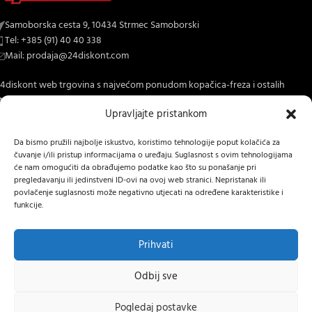
Samoborska cesta 9, 10434 Strmec Samoborski
Tel: +385 (91) 40 40 338
Mail: prodaja@24diskont.com
4diskont web trgovina s najvećom ponudom kopačica-freza i ostalih
trojeva za dom i vrt.
Upravljajte pristankom
NOVO NA BLOGU
Da bismo pružili najbolje iskustvo, koristimo tehnologije poput kolačića za
čuvanje i/ili pristup informacijama o uređaju. Suglasnost s ovim tehnologijama
INFORMACIJE O KUPNJI
će nam omogućiti da obrađujemo podatke kao što su ponašanje pri
pregledavanju ili jedinstveni ID-ovi na ovoj web stranici. Nepristanak ili
OSTALE INFORMACIJE
povlačenje suglasnosti može negativno utjecati na određene karakteristike i
funkcije.
STRANICE
24 DISKONT
2022 IZRADA
Lumen tržišne komunikacije j.d.o.o.
.
Prihvati
Hrvatski
Odbij sve
MOTORNA
Pogledaj postavke