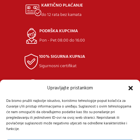
KARTIČNO PLAĆANJE
do 12 rata bez kamata
PODRŠKA KUPCIMA
Pon - Pet 08:00 do 16:00
100% SIGURNA KUPNJA
Sigurnosni certifikat
POVRAT ROBE
Upravljajte pristankom
u roku 14 dana
Da bismo pružili najbolje iskustvo, koristimo tehnologije poput kolačića za
čuvanje i/ili pristup informacijama o uređaju. Suglasnost s ovim tehnologijama
će nam omogućiti da obrađujemo podatke kao što su ponašanje pri
pregledavanju ili jedinstveni ID-ovi na ovoj web stranici. Nepristanak ili
povlačenje suglasnosti može negativno utjecati na određene karakteristike i
funkcije.
Samoborska cesta 9, 10434 Strmec Samoborski