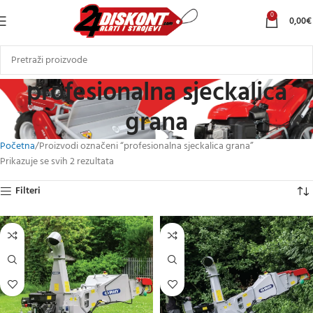
0
0,00
€
profesionalna sjeckalica
grana
Početna
Proizvodi označeni “profesionalna sjeckalica grana”
Prikazuje se svih 2 rezultata
Filteri