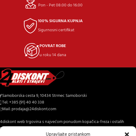
Pon - Pet 08:00 do 16:00
100% SIGURNA KUPNJA
Sigurnosni certifikat
POVRAT ROBE
u roku 14 dana
Samoborska cesta 9, 10434 Strmec Samoborski
Tel: +385 (91) 40 40 338
Mail: prodaja@24diskont.com
4diskont web trgovina s najvećom ponudom kopačica-freza i ostalih
trojeva za dom i vrt.
Upravljajte pristankom