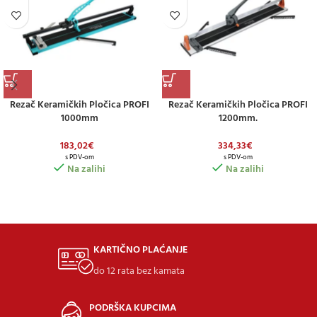
Rezač Keramičkih Pločica PROFI
Rezač Keramičkih Pločica PROFI
1000mm
1200mm.
183,02
€
334,33
€
s PDV-om
s PDV-om
Na zalihi
Na zalihi
KARTIČNO PLAĆANJE
do 12 rata bez kamata
PODRŠKA KUPCIMA