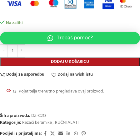
Na zalihi
Trebaš pomoć?
DODAJ U KOŠARICU
Dodaj za usporedbu
Dodaj na wishlistu
13
Pojetitelja trenutno pregledava ovaj proizvod.
Šifra proizvoda:
DZ-C213
Kategorije:
Rezači keramike
,
RUČNI ALATI
Podijeli s prijateljima: