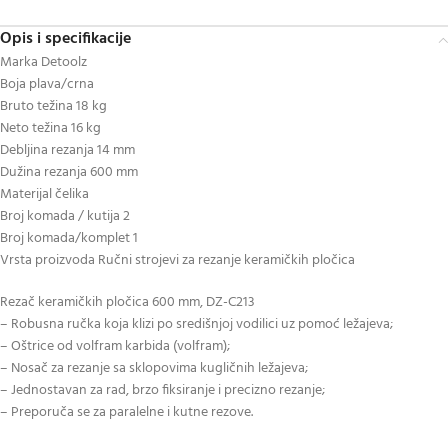
Opis i specifikacije
Marka Detoolz
Boja plava/crna
Bruto težina 18 kg
Neto težina 16 kg
Debljina rezanja 14 mm
Dužina rezanja 600 mm
Materijal čelika
Broj komada / kutija 2
Broj komada/komplet 1
Vrsta proizvoda Ručni strojevi za rezanje keramičkih pločica
Rezač keramičkih pločica 600 mm, DZ-C213
– Robusna ručka koja klizi po središnjoj vodilici uz pomoć ležajeva;
– Oštrice od volfram karbida (volfram);
– Nosač za rezanje sa sklopovima kugličnih ležajeva;
– Jednostavan za rad, brzo fiksiranje i precizno rezanje;
– Preporuča se za paralelne i kutne rezove.