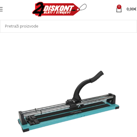
0
0,00
€