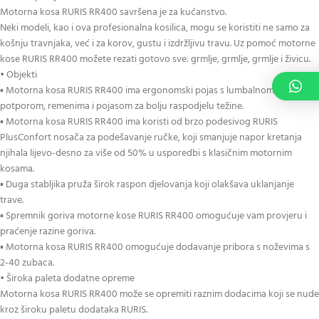
Motorna kosa RURIS RR400 savršena je za kućanstvo.
Neki modeli, kao i ova profesionalna kosilica, mogu se koristiti ne samo za
košnju travnjaka, već i za korov, gustu i izdržljivu travu. Uz pomoć motorne
kose RURIS RR400 možete rezati gotovo sve: grmlje, grmlje, grmlje i živicu.
• Objekti
▪ Motorna kosa RURIS RR400 ima ergonomski pojas s lumbalnom
potporom, remenima i pojasom za bolju raspodjelu težine.
▪ Motorna kosa RURIS RR400 ima koristi od brzo podesivog RURIS
PlusConfort nosača za podešavanje ručke, koji smanjuje napor kretanja
njihala lijevo-desno za više od 50% u usporedbi s klasičnim motornim
kosama.
▪ Duga stabljika pruža širok raspon djelovanja koji olakšava uklanjanje
trave.
▪ Spremnik goriva motorne kose RURIS RR400 omogućuje vam provjeru i
praćenje razine goriva.
▪ Motorna kosa RURIS RR400 omogućuje dodavanje pribora s noževima s
2-40 zubaca.
• Široka paleta dodatne opreme
Motorna kosa RURIS RR400 može se opremiti raznim dodacima koji se nude
kroz široku paletu dodataka RURIS.