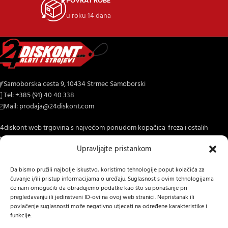
POVRAT ROBE
u roku 14 dana
Samoborska cesta 9, 10434 Strmec Samoborski
Tel: +385 (91) 40 40 338
Mail: prodaja@24diskont.com
4diskont web trgovina s najvećom ponudom kopačica-freza i ostalih
trojeva za dom i vrt.
Upravljajte pristankom
NOVO NA BLOGU
Da bismo pružili najbolje iskustvo, koristimo tehnologije poput kolačića za
čuvanje i/ili pristup informacijama o uređaju. Suglasnost s ovim tehnologijama
INFORMACIJE O KUPNJI
će nam omogućiti da obrađujemo podatke kao što su ponašanje pri
pregledavanju ili jedinstveni ID-ovi na ovoj web stranici. Nepristanak ili
OSTALE INFORMACIJE
povlačenje suglasnosti može negativno utjecati na određene karakteristike i
funkcije.
STRANICE