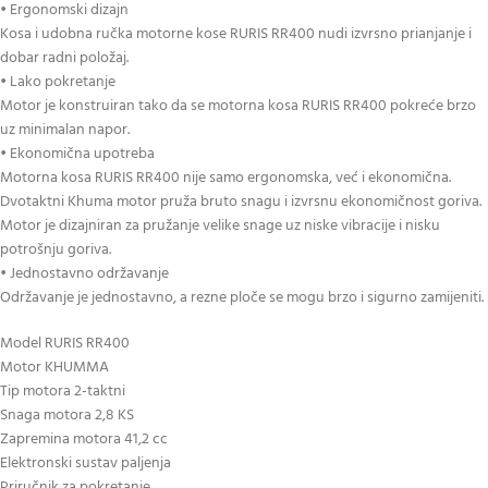
• Ergonomski dizajn
Kosa i udobna ručka motorne kose RURIS RR400 nudi izvrsno prianjanje i
dobar radni položaj.
• Lako pokretanje
Motor je konstruiran tako da se motorna kosa RURIS RR400 pokreće brzo
uz minimalan napor.
• Ekonomična upotreba
Motorna kosa RURIS RR400 nije samo ergonomska, već i ekonomična.
Dvotaktni Khuma motor pruža bruto snagu i izvrsnu ekonomičnost goriva.
Motor je dizajniran za pružanje velike snage uz niske vibracije i nisku
potrošnju goriva.
• Jednostavno održavanje
Održavanje je jednostavno, a rezne ploče se mogu brzo i sigurno zamijeniti.
Model RURIS RR400
Motor KHUMMA
Tip motora 2-taktni
Snaga motora 2,8 KS
Zapremina motora 41,2 cc
Elektronski sustav paljenja
Priručnik za pokretanje