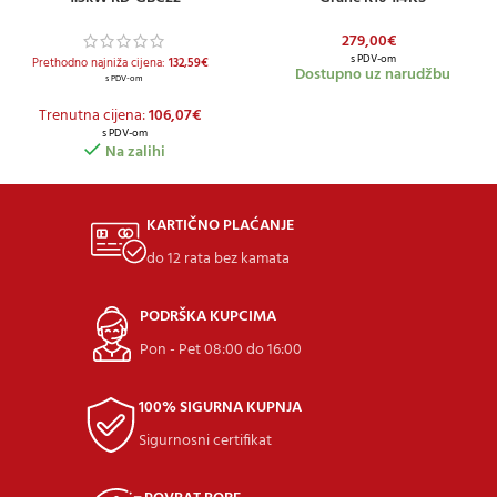
279,00
€
s PDV-om
Prethodno najniža cijena:
132,59
€
Dostupno uz narudžbu
s PDV-om
Trenutna cijena:
106,07
€
s PDV-om
Na zalihi
KARTIČNO PLAĆANJE
do 12 rata bez kamata
PODRŠKA KUPCIMA
Pon - Pet 08:00 do 16:00
100% SIGURNA KUPNJA
Sigurnosni certifikat