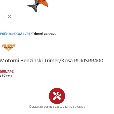
Klikni za uvećani prikaz
Početna
DOM I VRT
Trimeri za travu
Motorni Benzinski Trimer/kosa RURISRR400
599,77
€
s PDV-om
Osiguran servis i sastavljanje strojeva