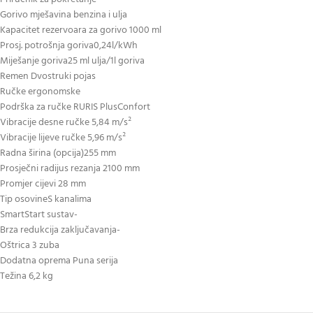
Gorivo mješavina benzina i ulja
Kapacitet rezervoara za gorivo 1000 ml
Prosj. potrošnja goriva0,24l/kWh
Miješanje goriva25 ml ulja/1l goriva
Remen Dvostruki pojas
Ručke ergonomske
Podrška za ručke RURIS PlusConfort
Vibracije desne ručke 5,84 m/s²
Vibracije lijeve ručke 5,96 m/s²
Radna širina (opcija)255 mm
Prosječni radijus rezanja 2100 mm
Promjer cijevi 28 mm
Tip osovineS kanalima
SmartStart sustav-
Brza redukcija zaključavanja-
Oštrica 3 zuba
Dodatna oprema Puna serija
Težina 6,2 kg