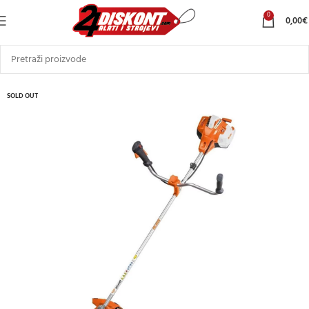
0
0,00
€
SOLD OUT