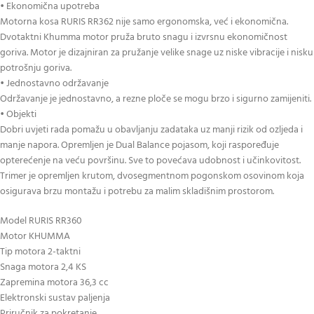
• Ekonomična upotreba
Motorna kosa RURIS RR362 nije samo ergonomska, već i ekonomična.
Dvotaktni Khumma motor pruža bruto snagu i izvrsnu ekonomičnost
goriva. Motor je dizajniran za pružanje velike snage uz niske vibracije i nisku
potrošnju goriva.
• Jednostavno održavanje
Održavanje je jednostavno, a rezne ploče se mogu brzo i sigurno zamijeniti.
• Objekti
Dobri uvjeti rada pomažu u obavljanju zadataka uz manji rizik od ozljeda i
manje napora. Opremljen je Dual Balance pojasom, koji raspoređuje
opterećenje na veću površinu. Sve to povećava udobnost i učinkovitost.
Trimer je opremljen krutom, dvosegmentnom pogonskom osovinom koja
osigurava brzu montažu i potrebu za malim skladišnim prostorom.
Model RURIS RR360
Motor KHUMMA
Tip motora 2-taktni
Snaga motora 2,4 KS
Zapremina motora 36,3 cc
Elektronski sustav paljenja
Priručnik za pokretanje