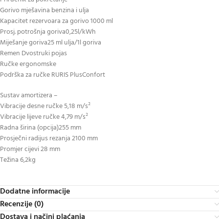
Gorivo mješavina benzina i ulja
Kapacitet rezervoara za gorivo 1000 ml
Prosj. potrošnja goriva0,25l/kWh
Miješanje goriva25 ml ulja/1l goriva
Remen Dvostruki pojas
Ručke ergonomske
Podrška za ručke RURIS PlusConfort
Sustav amortizera –
Vibracije desne ručke 5,18 m/s²
Vibracije lijeve ručke 4,79 m/s²
Radna širina (opcija)255 mm
Prosječni radijus rezanja 2100 mm
Promjer cijevi 28 mm
Težina 6,2kg
Dodatne informacije
Recenzije (0)
Dostava i načini plaćanja