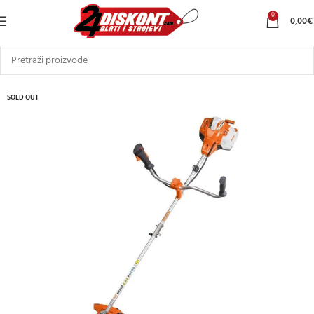
0
0,00
€
SOLD OUT