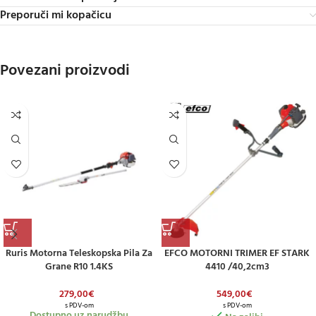
Preporuči mi kopačicu
Povezani proizvodi
Ruris Motorna Teleskopska Pila Za
EFCO MOTORNI TRIMER EF STARK
Grane R10 1.4KS
4410 /40,2cm3
279,00
€
549,00
€
s PDV-om
s PDV-om
Dostupno uz narudžbu