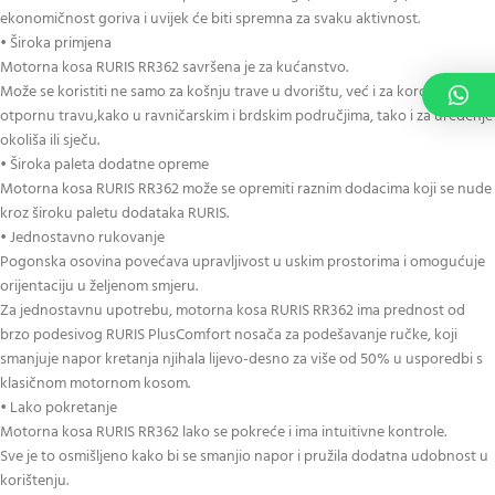
ekonomičnost goriva i uvijek će biti spremna za svaku aktivnost.
• Široka primjena
Motorna kosa RURIS RR362 savršena je za kućanstvo.
Može se koristiti ne samo za košnju trave u dvorištu, već i za korov, gustu i
otpornu travu,kako u ravničarskim i brdskim područjima, tako i za uređenje
okoliša ili sječu.
• Široka paleta dodatne opreme
Motorna kosa RURIS RR362 može se opremiti raznim dodacima koji se nude
kroz široku paletu dodataka RURIS.
• Jednostavno rukovanje
Pogonska osovina povećava upravljivost u uskim prostorima i omogućuje
orijentaciju u željenom smjeru.
Za jednostavnu upotrebu, motorna kosa RURIS RR362 ima prednost od
brzo podesivog RURIS PlusComfort nosača za podešavanje ručke, koji
smanjuje napor kretanja njihala lijevo-desno za više od 50% u usporedbi s
klasičnom motornom kosom.
• Lako pokretanje
Motorna kosa RURIS RR362 lako se pokreće i ima intuitivne kontrole.
Sve je to osmišljeno kako bi se smanjio napor i pružila dodatna udobnost u
korištenju.