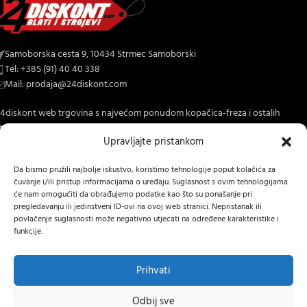
Samoborska cesta 9, 10434 Strmec Samoborski
Tel: +385 (91) 40 40 338
Mail: prodaja@24diskont.com
4diskont web trgovina s najvećom ponudom kopačica-freza i ostalih
trojeva za dom i vrt.
Upravljajte pristankom
NOVO NA BLOGU
Da bismo pružili najbolje iskustvo, koristimo tehnologije poput kolačića za
čuvanje i/ili pristup informacijama o uređaju. Suglasnost s ovim tehnologijama
INFORMACIJE O KUPNJI
će nam omogućiti da obrađujemo podatke kao što su ponašanje pri
pregledavanju ili jedinstveni ID-ovi na ovoj web stranici. Nepristanak ili
OSTALE INFORMACIJE
povlačenje suglasnosti može negativno utjecati na određene karakteristike i
funkcije.
STRANICE
24 DISKONT
2022 IZRADA
Lumen tržišne komunikacije j.d.o.o.
.
Prihvati
Hrvatski
Odbij sve