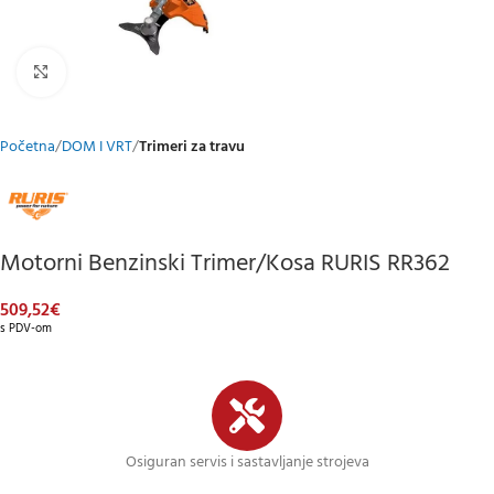
Klikni za uvećani prikaz
Početna
DOM I VRT
Trimeri za travu
Motorni Benzinski Trimer/kosa RURIS RR362
509,52
€
s PDV-om
Osiguran servis i sastavljanje strojeva