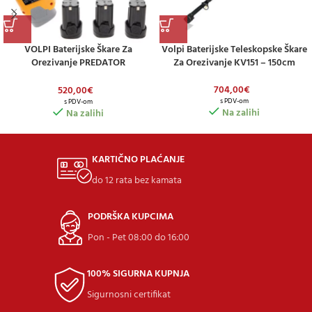
VOLPI Baterijske Škare Za
Volpi Baterijske Teleskopske Škare
Orezivanje PREDATOR
Za Orezivanje KV151 – 150cm
PV360/32mm/3 Baterije
704,00
€
520,00
€
s PDV-om
s PDV-om
Na zalihi
Na zalihi
KARTIČNO PLAĆANJE
do 12 rata bez kamata
PODRŠKA KUPCIMA
Pon - Pet 08:00 do 16:00
100% SIGURNA KUPNJA
Sigurnosni certifikat