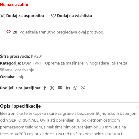
Nema na zalihi
Dodaj za usporedbu
Dodaj na wishlistu
20
Pojetitelja trenutno pregledava ovaj proizvod.
Šifra proizvoda:
KV201
Kategorije:
DOM I VRT
,
Oprema za maslinare i vinogradare
,
Škare za
šišanje i orezivanje
Oznaka:
volpi
Podijeli s prijateljima:
Opis i specifikacije
Elektroničke teleskopske škare za grane s bežičnom litij-ionskom baterijom
od VOLPI ORIGINALE. Ovi alati opremljeni su pokretnom oštricom
premazanom teflonom, s maksimalnim otvaranjem od 38 mm. Dužina
teleskopa 200 cm, prikladne su za rad na širokom spektru kultura i