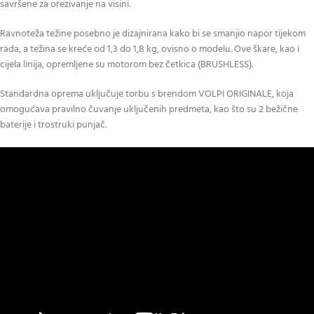
savršene za orezivanje na visini.
Ravnoteža težine posebno je dizajnirana kako bi se smanjio napor tijekom
rada, a težina se kreće od 1,3 do 1,8 kg, ovisno o modelu. Ove škare, kao i
cijela linija, opremljene su motorom bez četkica (BRUSHLESS).
Standardna oprema uključuje torbu s brendom VOLPI ORIGINALE, koja
omogućava pravilno čuvanje uključenih predmeta, kao što su 2 bežične
baterije i trostruki punjač.