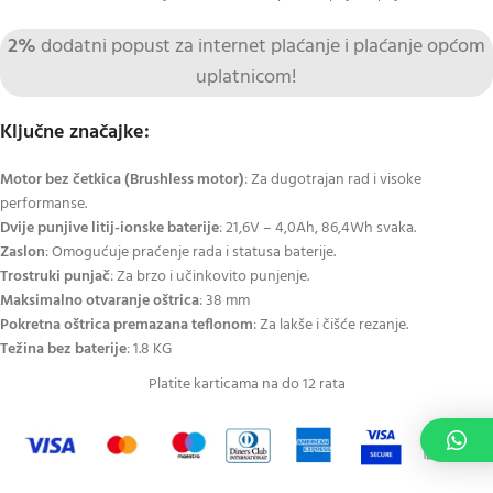
2%
dodatni popust za internet plaćanje i plaćanje općom
uplatnicom!
Ključne značajke:
Motor bez četkica (Brushless motor)
: Za dugotrajan rad i visoke
performanse.
Dvije punjive litij-ionske baterije
: 21,6V – 4,0Ah, 86,4Wh svaka.
Zaslon
: Omogućuje praćenje rada i statusa baterije.
Trostruki punjač
: Za brzo i učinkovito punjenje.
Maksimalno otvaranje oštrica
: 38 mm
Pokretna oštrica premazana teflonom
: Za lakše i čišće rezanje.
Težina bez baterije
: 1.8 KG
Platite karticama na do 12 rata