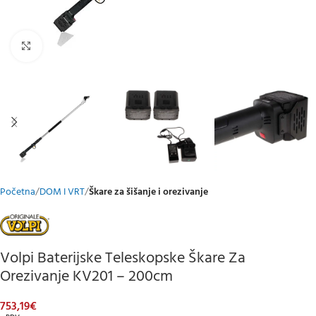
Klikni za uvećani prikaz
Početna
DOM I VRT
Škare za šišanje i orezivanje
Volpi Baterijske Teleskopske Škare Za
Orezivanje KV201 – 200cm
753,19
€