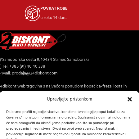
POVRAT ROBE
u roku 14 dana
Samoborska cesta 9, 10434 Strmec Samoborski
Tel: +385 (91) 40 40 338
Mail: prodaja@24diskont.com
4diskont web trgovina s najvećom ponudom kopačica-freza i ostalih
trojeva za dom i vrt.
Upravljajte pristankom
NOVO NA BLOGU
Da bismo pružili najbolje iskustvo, koristimo tehnologije poput kolačića za
čuvanje i/ili pristup informacijama o uređaju. Suglasnost s ovim tehnologijama
INFORMACIJE O KUPNJI
će nam omogućiti da obrađujemo podatke kao što su ponašanje pri
pregledavanju ili jedinstveni ID-ovi na ovoj web stranici. Nepristanak ili
OSTALE INFORMACIJE
povlačenje suglasnosti može negativno utjecati na određene karakteristike i