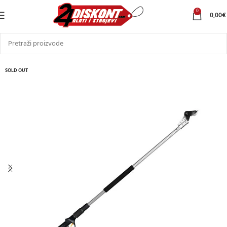
0
0,00
€
SOLD OUT