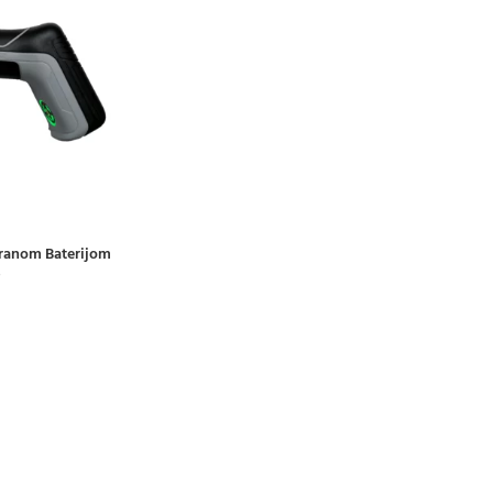
riranom Baterijom
0