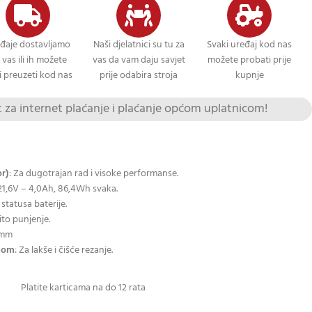
đaje dostavljamo
Naši djelatnici su tu za
Svaki uređaj kod nas
 vas ili ih možete
vas da vam daju savjet
možete probati prije
 preuzeti kod nas
prije odabira stroja
kupnje
za internet plaćanje i plaćanje općom uplatnicom!
or)
: Za dugotrajan rad i visoke performanse.
 21,6V – 4,0Ah, 86,4Wh svaka.
statusa baterije.
ito punjenje.
 mm
onom
: Za lakše i čišće rezanje.
Platite karticama na do 12 rata