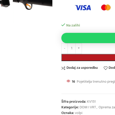
Na zalihi
Dodaj za usporedbu
Dod
16
Pojetitelja trenutno preg
Šifra proizvoda:
KV151
Kategorije:
DOM I VRT
,
Oprema za 
Oznaka:
volpi