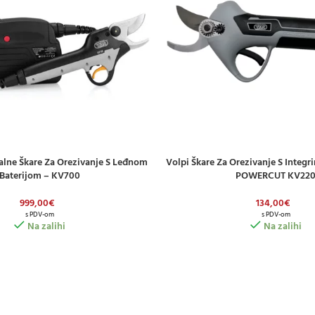
alne Škare Za Orezivanje S Leđnom
Volpi Škare Za Orezivanje S Integ
ICU
DODAJ U KOŠARICU
Baterijom – KV700
POWERCUT KV22
999,00
€
134,00
€
s PDV-om
s PDV-om
Na zalihi
Na zalihi