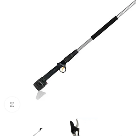
Klikni za uvećani prikaz