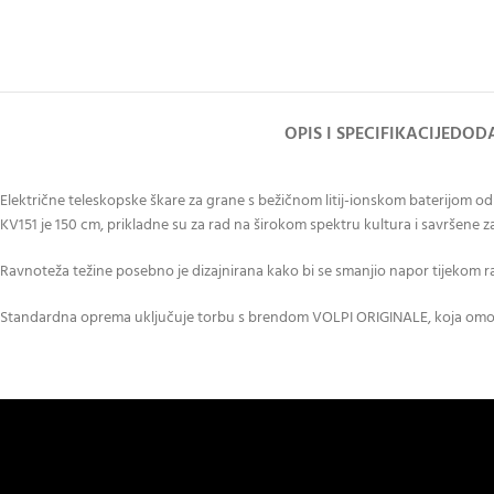
OPIS I SPECIFIKACIJE
DODA
Električne teleskopske škare za grane s bežičnom litij-ionskom baterijom
KV151 je 150 cm, prikladne su za rad na širokom spektru kultura i savršene za 
Ravnoteža težine posebno je dizajnirana kako bi se smanjio napor tijekom rad
Standardna oprema uključuje torbu s brendom VOLPI ORIGINALE, koja omoguć