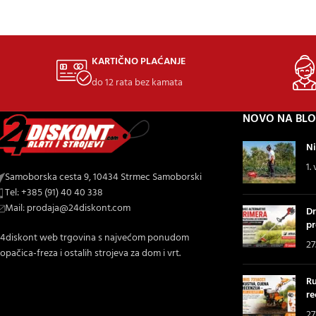
KARTIČNO PLAĆANJE
do 12 rata bez kamata
NOVO NA BL
Ni
1.
Samoborska cesta 9, 10434 Strmec Samoborski
Tel: +385 (91) 40 40 338
Mail: prodaja@24diskont.com
Dr
pr
4diskont web trgovina s najvećom ponudom
27
opačica-freza i ostalih strojeva za dom i vrt.
Ru
re
27