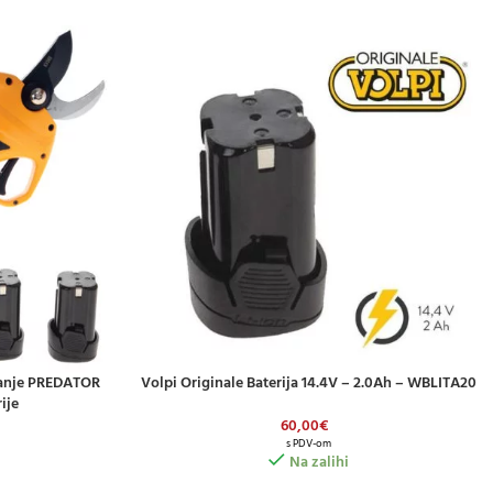
vanje PREDATOR
Volpi Originale Baterija 14.4V – 2.0Ah – WBLITA20
DODAJ U KOŠARICU
ije
60,00
€
s PDV-om
Na zalihi