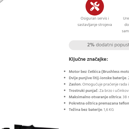
Osiguran servis i
Ure
sastavljanje strojeva
do
sami
2%
dodatni popust 
Ključne značajke:
Motor bez četkica (Brushless mot
Dvije punjive litij-ionske baterije
:
Zaslon
: Omogućuje praćenje rada i 
Trostruki punjač
: Za brzo i učinkov
Maksimalno otvaranje oštrica
: 38
Pokretna oštrica premazana tefl
Težina bez baterije
: 1,6 KG