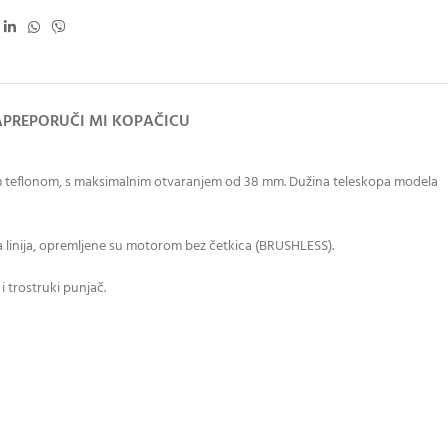
A
PREPORUČI MI KOPAČICU
om teflonom, s maksimalnim otvaranjem od 38 mm. Dužina teleskopa modela
ela linija, opremljene su motorom bez četkica (BRUSHLESS).
 trostruki punjač.