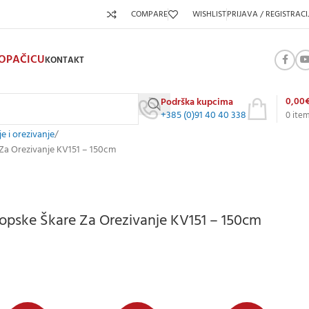
COMPARE
WISHLIST
PRIJAVA / REGISTRACI
KOPAČICU
KONTAKT
0,00
Podrška kupcima
+385 (0)91 40 40 338
0
ite
je i orezivanje
 Za Orezivanje KV151 – 150cm
kopske Škare Za Orezivanje KV151 – 150cm