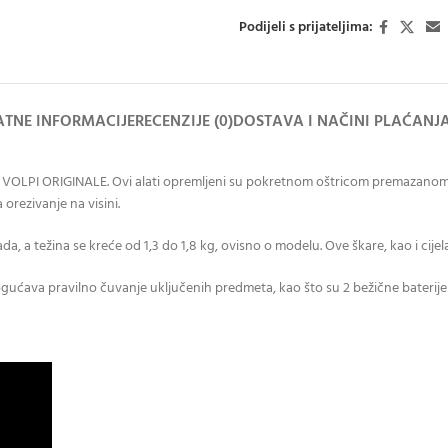
Podijeli s prijateljima:
TNE INFORMACIJE
RECENZIJE (0)
DOSTAVA I NAČINI PLAĆANJ
 od VOLPI ORIGINALE. Ovi alati opremljeni su pokretnom oštricom premazan
orezivanje na visini.
a, a težina se kreće od 1,3 do 1,8 kg, ovisno o modelu. Ove škare, kao i cij
ava pravilno čuvanje uključenih predmeta, kao što su 2 bežične baterije i