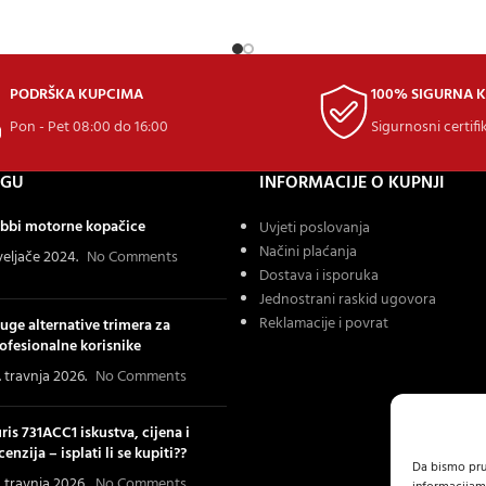
PODRŠKA KUPCIMA
100% SIGURNA 
Pon - Pet 08:00 do 16:00
Sigurnosni certifi
OGU
INFORMACIJE O KUPNJI
bbi motorne kopačice
Uvjeti poslovanja
Načini plaćanja
 veljače 2024.
No Comments
Dostava i isporuka
Jednostrani raskid ugovora
Reklamacije i povrat
uge alternative trimera za
ofesionalne korisnike
. travnja 2026.
No Comments
ris 731ACC1 iskustva, cijena i
cenzija – isplati li se kupiti??
Da bismo pruž
. travnja 2026.
No Comments