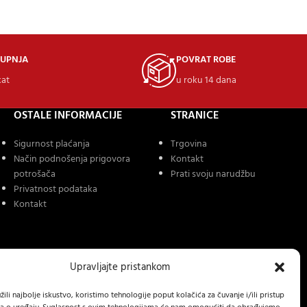
KUPNJA
POVRAT ROBE
kat
u roku 14 dana
OSTALE INFORMACIJE
STRANICE
Sigurnost plaćanja
Trgovina
Način podnošenja prigovora
Kontakt
potrošača
Prati svoju narudžbu
Privatnost podataka
Kontakt
Upravljajte pristankom
ili najbolje iskustvo, koristimo tehnologije poput kolačića za čuvanje i/ili pristup