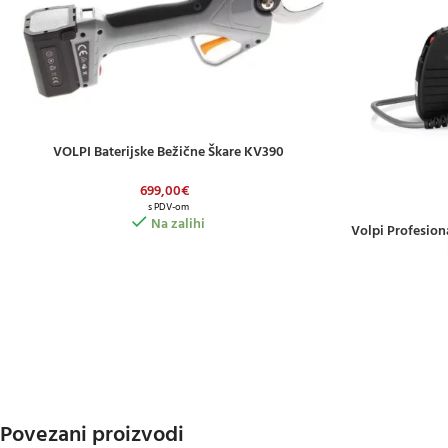
VOLPI Baterijske Bežične Škare KV390
DODAJ U KOŠARICU
699,00
€
s PDV-om
Na zalihi
Volpi Profesion
DODAJ U KOŠAR
Povezani proizvodi