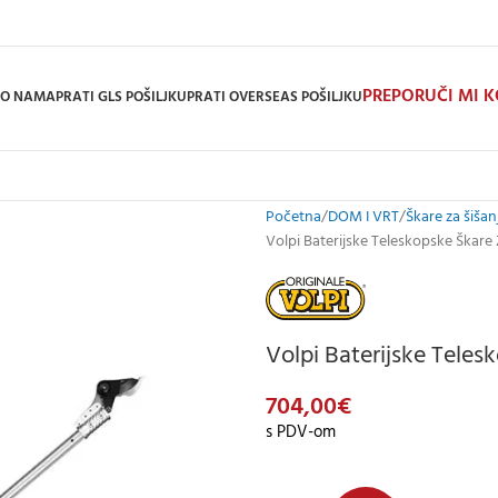
PREPORUČI MI 
O NAMA
PRATI GLS POŠILJKU
PRATI OVERSEAS POŠILJKU
Početna
DOM I VRT
Škare za šišan
Volpi Baterijske Teleskopske Škare
Volpi Baterijske Teles
704,00
€
s PDV-om