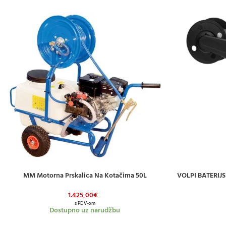
MM Motorna Prskalica Na Kotačima 50L
VOLPI BATERIJ
DODAJ U KOŠARICU
DODAJ U KOŠAR
1.425,00
€
s PDV-om
Dostupno uz narudžbu