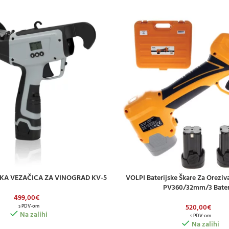
SKA VEZAČICA ZA VINOGRAD KV-5
VOLPI Baterijske Škare Za Orezi
ICU
DODAJ U KOŠARICU
PV360/32mm/3 Bater
499,00
€
520,00
€
s PDV-om
Na zalihi
s PDV-om
Na zalihi