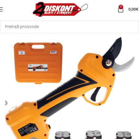
0
0,00
€