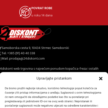
POVRAT ROBE
u roku 14 dana
Samoborska cesta 9, 10434 Strmec Samoborski
Tel: +385 (91) 40 40 338
Mail: prodaja@24diskont.com
4diskont web trgovina s najvećom ponudom kopačica-freza i ostalih
trojeva za dom i vrt.
Upravljajte pristankom
NOVO NA BLOGU
Da bismo pružili najbolje iskustvo, koristimo tehnologije poput kolačića za
čuvanje i/ili pristup informacijama o uređaju. Suglasnost s ovim tehnologijama
INFORMACIJE O KUPNJI
će nam omogućiti da obrađujemo podatke kao što su ponašanje pri
pregledavanju ili jedinstveni ID-ovi na ovoj web stranici. Nepristanak ili
OSTALE INFORMACIJE
povlačenje suglasnosti može negativno utjecati na određene karakteristike i