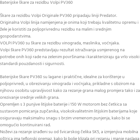
Baterijske škare za rezidbu Volpi PV360
Škare za rezidbu Volpi Originale PV360 pripadaju liniji Predator.
Originalna Volpi linija namijenjena je onima koji trebaju kvalitetnu opremu i
žele je koristiti za poljoprivrednu rezidbu na malim i srednjim
gospodarstvima.
VOLPI PV360 su škare za rezidbu vinograda, maslinika, voćnjaka.
Volpi škare PV360 predstavljaju rezultat istraživanja usmjerenog na
potrebe onih koji rade na zelenim površinama i karakteriziraju ga vrlo visoki
standardi pouzdanosti i sigurnosti.
Baterijske škare PV360 su lagane i praktične, idealne za korištenje u
poljoprivredi, u obrezivanju vinograda i voćnjaka, prikladne s obzirom na
njihovu osobitu upravljivost kako za rezanje grana malog promjera tako i za
orezivanje srednje velikih grana.
Opremljen s 3 punjive litijske baterije i 150 W motorom bez četkica sa
sustavom pomicanja zupčanika, visokokvalitetnim litijskim baterijama koje
osiguravaju maksimalnu snagu s brzim vremenom punjenja, kako bi se
omogućio kontinuirani rad.
Noževi za rezanje izrađeni su od švicarskog čelika SK5, a izmjenjiva mobilna
oštrica ima teflonski premaz, kako bi bolje klizala pri rezanju i manje naslaga