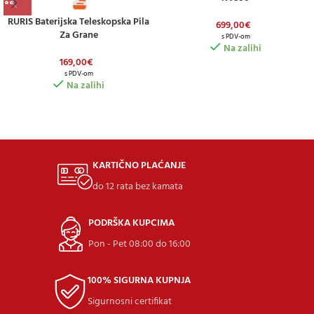
RURIS Baterijska Teleskopska Pila
699,00
€
Za Grane
s PDV-om
Na zalihi
169,00
€
s PDV-om
Na zalihi
KARTIČNO PLAĆANJE
do 12 rata bez kamata
PODRŠKA KUPCIMA
Pon - Pet 08:00 do 16:00
100% SIGURNA KUPNJA
Sigurnosni certifikat