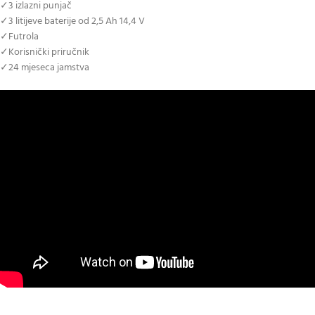
✓3 izlazni punjač
✓3 litijeve baterije od 2,5 Ah 14,4 V
✓Futrola
✓Korisnički priručnik
✓24 mjeseca jamstva