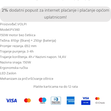
2%
dodatni popust za internet plaćanje i plaćanje općom
uplatnicom!
Proizvođač:VOLPI
Model:PV360
150W motor bez četkica
Težina: 810gr (škare) + 250gr (baterija)
Promjer rezanja: Ø32 mm
Trajanje punjenja: 3-4h
Trajanje korištenja: 4h✓Nazivni napon: 14,4V
Nazivna snaga: 150W
Ergonomska ručka
LED Zaslon
Mehanizam za pričvršćivanje oštrice
Platite karticama na do 12 rata