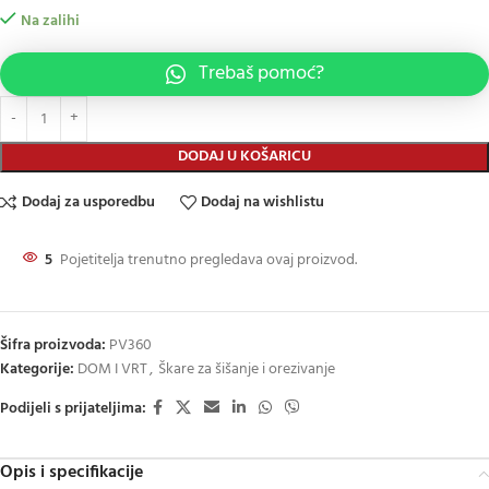
Na zalihi
Trebaš pomoć?
DODAJ U KOŠARICU
Dodaj za usporedbu
Dodaj na wishlistu
5
Pojetitelja trenutno pregledava ovaj proizvod.
Šifra proizvoda:
PV360
Kategorije:
DOM I VRT
,
Škare za šišanje i orezivanje
Podijeli s prijateljima:
Opis i specifikacije