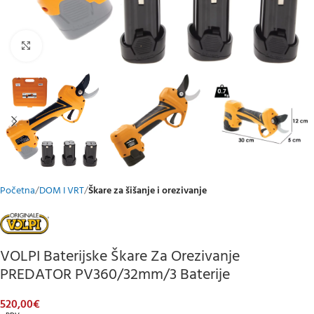
Klikni za uvećani prikaz
Početna
DOM I VRT
Škare za šišanje i orezivanje
VOLPI Baterijske Škare Za Orezivanje
PREDATOR PV360/32mm/3 Baterije
520,00
€