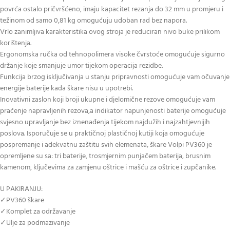
povrća ostalo pričvršćeno, imaju kapacitet rezanja do 32 mm u promjeru i
težinom od samo 0,81 kg omogućuju udoban rad bez napora.
Vrlo zanimljiva karakteristika ovog stroja je reduciran nivo buke prilikom
korištenja.
Ergonomska ručka od tehnopolimera visoke čvrstoće omogućuje sigurno
držanje koje smanjuje umor tijekom operacija rezidbe.
Funkcija brzog isključivanja u stanju pripravnosti omogućuje vam očuvanje
energije baterije kada škare nisu u upotrebi.
Inovativni zaslon koji broji ukupne i djelomične rezove omogućuje vam
praćenje napravljenih rezova,a indikator napunjenosti baterije omogućuje
svjesno upravljanje bez iznenađenja tijekom najdužih i najzahtjevnijih
poslova. Isporučuje se u praktičnoj plastičnoj kutiji koja omogućuje
pospremanje i adekvatnu zaštitu svih elemenata, škare Volpi PV360 je
opremljene su sa: tri baterije, trosmjernim punjačem baterija, brusnim
kamenom, ključevima za zamjenu oštrice i mašću za oštrice i zupčanike.
U PAKIRANJU:
✓PV360 škare
✓Komplet za održavanje
✓Ulje za podmazivanje