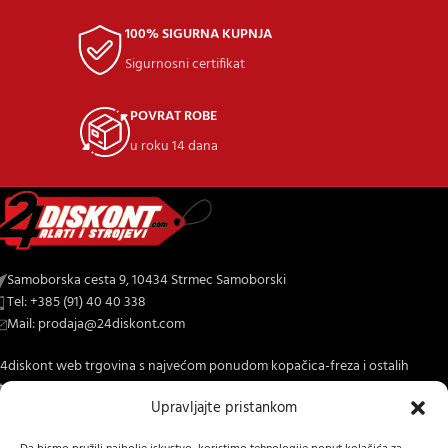
100% SIGURNA KUPNJA
Sigurnosni certifikat
POVRAT ROBE
u roku 14 dana
Samoborska cesta 9, 10434 Strmec Samoborski
Tel: +385 (91) 40 40 338
Mail: prodaja@24diskont.com
4diskont web trgovina s najvećom ponudom kopačica-freza i ostalih
trojeva za dom i vrt.
Upravljajte pristankom
NOVO NA BLOGU