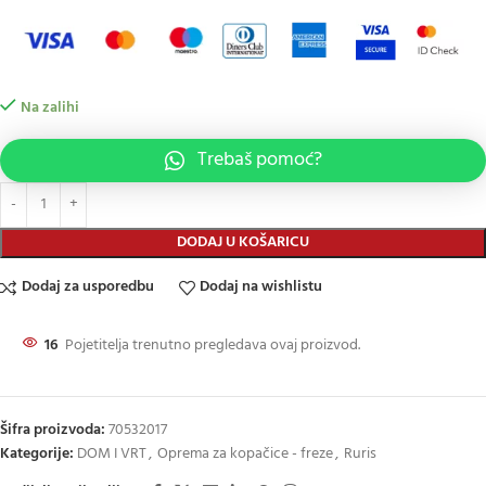
Na zalihi
Trebaš pomoć?
DODAJ U KOŠARICU
Dodaj za usporedbu
Dodaj na wishlistu
16
Pojetitelja trenutno pregledava ovaj proizvod.
Šifra proizvoda:
70532017
Kategorije:
DOM I VRT
,
Oprema za kopačice - freze
,
Ruris