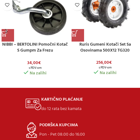
NIBBI – BERTOLINI Pomočni Kotač
Ruris Gumeni Kotači Set Sa
S Gumpm Za Frezu
Osovinama 500X12 TG320
Motokultivatora
256,00
€
34,00
€
s PDV-om
s PDV-om
Na zalihi
Na zalihi
KARTIČNO PLAĆANJE
do 12 rata bez kamata
PODRŠKA KUPCIMA
Pon - Pet 08:00 do 16:00