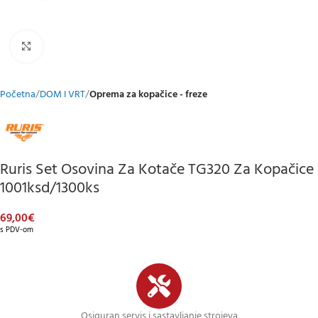
Klikni za uvećani prikaz
Početna
DOM I VRT
Oprema za kopačice - freze
Ruris Set Osovina Za Kotače TG320 Za Kopačice
1001ksd/1300ks
69,00
€
s PDV-om
Osiguran servis i sastavljanje strojeva