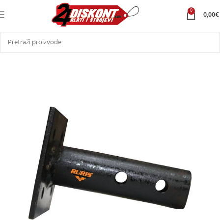
0
0,00
€