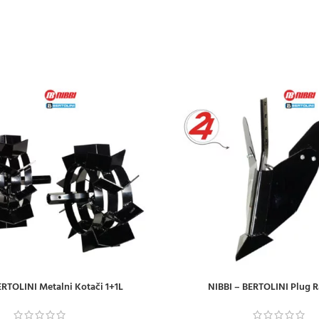
ERTOLINI Metalni Kotači 1+1L
NIBBI – BERTOLINI Plug R
ICU
DODAJ U KOŠARICU