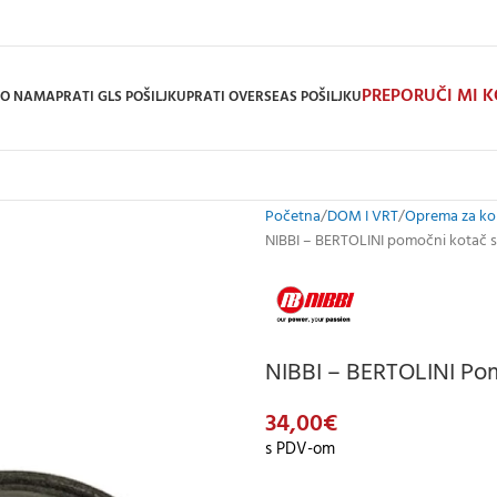
PREPORUČI MI 
O NAMA
PRATI GLS POŠILJKU
PRATI OVERSEAS POŠILJKU
Početna
DOM I VRT
Oprema za kop
NIBBI – BERTOLINI pomočni kotač 
NIBBI – BERTOLINI Po
34,00
€
s PDV-om