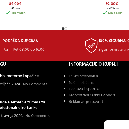
86,00
€
92,00
€
s PDV-om
s PDV-om
Na zalihi
Na zalihi
PODRŠKA KUPCIMA
100% SIGURNA 
Pon - Pet 08:00 do 16:00
Sigurnosni certifi
OGU
INFORMACIJE O KUPNJI
bbi motorne kopačice
Uvjeti poslovanja
Načini plaćanja
 veljače 2024.
No Comments
Dostava i isporuka
Jednostrani raskid ugovora
Reklamacije i povrat
uge alternative trimera za
ofesionalne korisnike
. travnja 2026.
No Comments