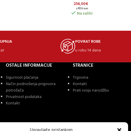
256,00
€
s PDV-om
Na zalihi
KUPNJA
POVRAT ROBE
kat
u roku 14 dana
OSTALE INFORMACIJE
STRANICE
Sigurnost plaćanja
Trgovina
Način podnošenja prigovora
Kontakt
potrošača
Prati svoju narudžbu
Privatnost podataka
Kontakt
Upravljajte pristankom