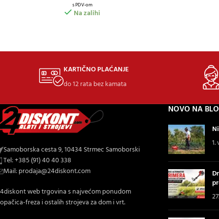
s PDV-om
Na zalihi
KARTIČNO PLAĆANJE
do 12 rata bez kamata
NOVO NA BL
Ni
1.
Samoborska cesta 9, 10434 Strmec Samoborski
Tel: +385 (91) 40 40 338
Mail: prodaja@24diskont.com
Dr
pr
4diskont web trgovina s najvećom ponudom
27
opačica-freza i ostalih strojeva za dom i vrt.