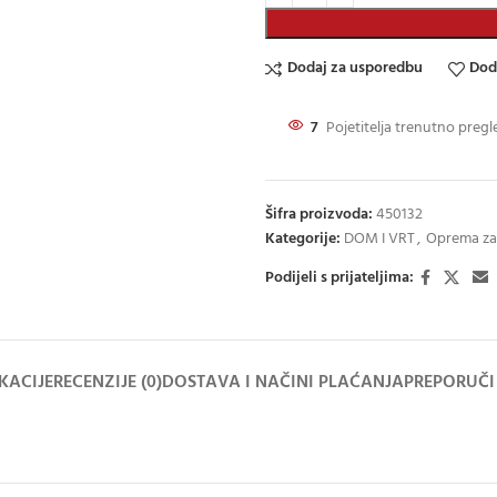
Dodaj za usporedbu
Dod
7
Pojetitelja trenutno pregl
Šifra proizvoda:
450132
Kategorije:
DOM I VRT
,
Oprema za 
Podijeli s prijateljima:
IKACIJE
RECENZIJE (0)
DOSTAVA I NAČINI PLAĆANJA
PREPORUČI