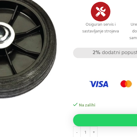
Osiguran servis i
Ure
sastavljanje strojeva
do
sami
2%
dodatni popust 
Na zalihi