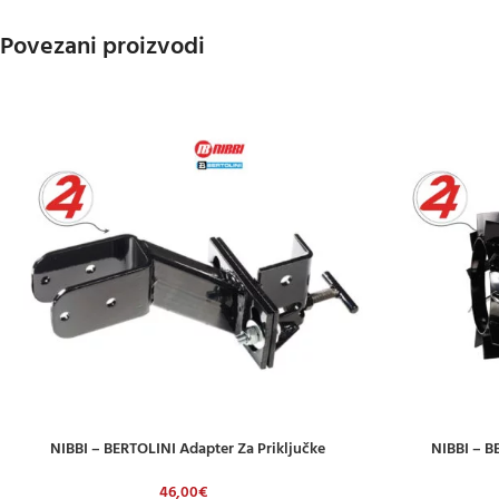
Povezani proizvodi
NIBBI – BERTOLINI Adapter Za Priključke
NIBBI – B
DODAJ U KOŠARICU
DODAJ U KOŠAR
46,00
€