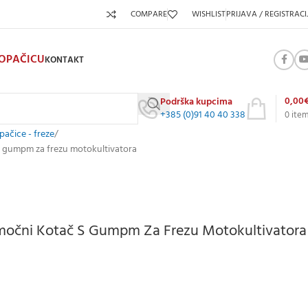
COMPARE
WISHLIST
PRIJAVA / REGISTRACI
KOPAČICU
KONTAKT
0,00
Podrška kupcima
+385 (0)91 40 40 338
0
ite
ačice - freze
s gumpm za frezu motokultivatora
močni Kotač S Gumpm Za Frezu Motokultivatora