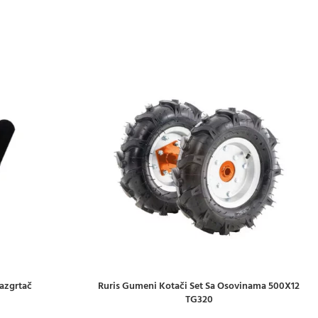
azgrtač
Ruris Gumeni Kotači Set Sa Osovinama 500X12
DODAJ U KOŠARICU
TG320