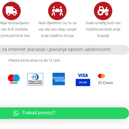
đaje dostavljamo
Naši djelatnici su tu za
Svaki uređaj kod nas
 vas ili ih možete
vas da vam daju savjet
možete probati prije
 preuzeti kod nas
prije odabira stroja
kupnje
za internet plaćanje i plaćanje općom uplatnicom!
Platite karticama na do 12 rata
Trebaš pomoć?