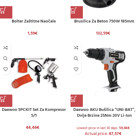
Bolter Zaštitne Naočale
Brusilica Za Beton 750W 185mm
1,59
€
132,59
€
Daewoo 5PCKIT Set Za Kompresor
Daewoo AKU Bušilica “UNI-BAT”,
5/1
Dvije Brzine 25Nm 20V Li-Ion
DALD18-P1
44,46
€
Lowest price in last 30 days:
59,46
€
Actual price:
47,57
€