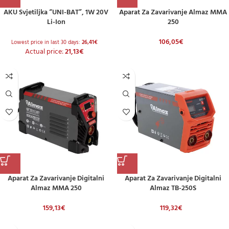
AKU Svjetiljka “UNI-BAT”, 1W 20V
Aparat Za Zavarivanje Almaz MMA
Li-Ion
250
106,05
€
Lowest price in last 30 days:
26,41
€
Actual price:
21,13
€
Aparat Za Zavarivanje Digitalni
Aparat Za Zavarivanje Digitalni
Almaz MMA 250
Almaz TB-250S
159,13
€
119,32
€