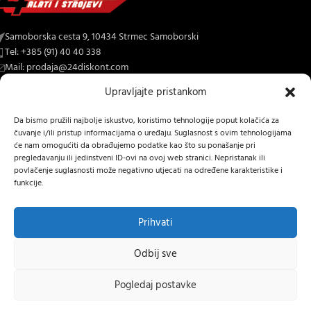
Daewoo AKU Kutna Brusilica “UNI-
Daewoo AKU Sabljasta Pila “UNI-
BAT”, 115mm 20V Li-Ion DALAG18-1
BAT”, 20V Li-Ion DALRC18-1
Upravljajte pristankom
Lowest price in last 30 days:
77,91
€
Lowest price in last 30 days:
70,21
€
Da bismo pružili najbolje iskustvo, koristimo tehnologije poput kolačića za
Actual price:
62,33
€
Actual price:
56,17
€
čuvanje i/ili pristup informacijama o uređaju. Suglasnost s ovim tehnologijama
će nam omogućiti da obrađujemo podatke kao što su ponašanje pri
pregledavanju ili jedinstveni ID-ovi na ovoj web stranici. Nepristanak ili
povlačenje suglasnosti može negativno utjecati na određene karakteristike i
funkcije.
Prihvati
Odbij sve
Pogledaj postavke
Daewoo AKU Ubodna Pila “UNI-
Daewoo AKU Udarna Bušilica “UNI-
0