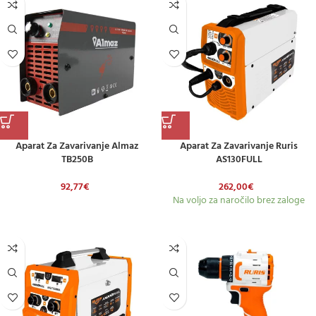
Aparat Za Zavarivanje Almaz
Aparat Za Zavarivanje Ruris
TB250B
AS130FULL
92,77
€
262,00
€
Na voljo za naročilo brez zaloge