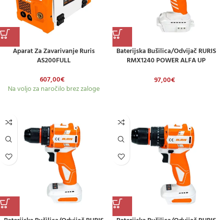
Aparat Za Zavarivanje Ruris
Baterijska Bušilica/odvijač RURIS
AS200FULL
RMX1240 POWER ALFA UP
(uključuje Bateriju 2,0 Ah I Punjač)
607,00
€
97,00
€
Na voljo za naročilo brez zaloge