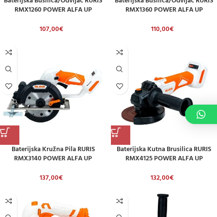
Baterijska Bušilica/odvijač RURIS
Baterijska Bušilica/odvijač RURIS
RMX1260 POWER ALFA UP
RMX1360 POWER ALFA UP
(uključuje Bateriju 2,0 Ah I Punjač)
(uključuje Bateriju 2,0 Ah I Punjač)
107,00
€
110,00
€
Baterijska Kružna Pila RURIS
Baterijska Kutna Brusilica RURIS
RMX3140 POWER ALFA UP
RMX4125 POWER ALFA UP
(uključuje Bateriju 2,0 Ah I Punjač)
(uključuje Bateriju 2,0 Ah I Punjač)
137,00
€
132,00
€