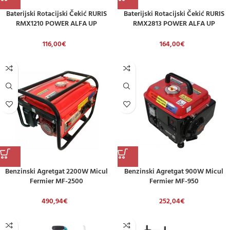
Baterijski Rotacijski Čekić RURIS
Baterijski Rotacijski Čekić RURIS
RMX1210 POWER ALFA UP
RMX2813 POWER ALFA UP
(uključuje Bateriju 2,0 Ah I Punjač)
(uključuje Bateriju 2,0 Ah I Punjač)
116,00
€
164,00
€
Benzinski Agretgat 2200W Micul
Benzinski Agretgat 900W Micul
Fermier MF-2500
Fermier MF-950
490,94
€
252,04
€