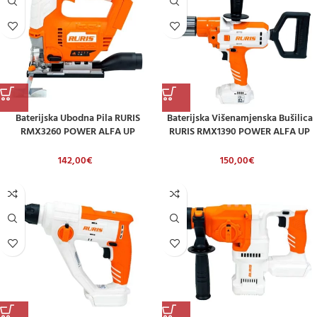
Baterijska Ubodna Pila RURIS
Baterijska Višenamjenska Bušilica
RMX3260 POWER ALFA UP
RURIS RMX1390 POWER ALFA UP
(uključuje Bateriju 2,0 Ah I Punjač)
(uključuje Bateriju I Punjač)
142,00
€
150,00
€