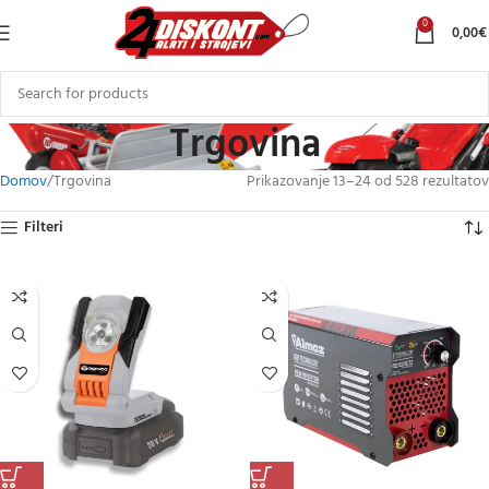
0
0,00
€
Trgovina
Domov
Trgovina
Prikazovanje 25–36 od 528 rezultatov
Filteri