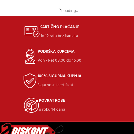
Daewoo AKU Čekić Bušilica “UNI-
Daewoo AKU Kružna Pila “UNI-
BAT”, 1.2J 20V Li-Ion DALRH18-1
BAT”, 150mm 20V Li-Ion DALCS18-1
Lowest price in last 30 days:
78,17
€
Lowest price in last 30 days:
91,05
€
Actual price:
62,54
€
Actual price:
72,84
€